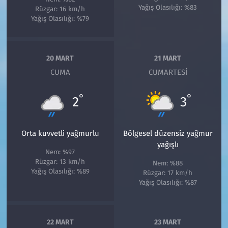
Yağış Olasılığı: %83
Rüzgar: 16 km/h
Yağış Olasılığı: %79
20 MART
21 MART
CUMA
CUMARTESI
°
°
2
3
Orta kuvvetli yağmurlu
Bölgesel düzensiz yağmur
yağışlı
Nem: %97
Rüzgar: 13 km/h
Nem: %88
Yağış Olasılığı: %89
Rüzgar: 17 km/h
Yağış Olasılığı: %87
22 MART
23 MART