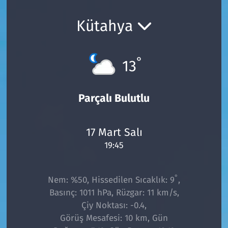
Ekonomi
Gündem
Kütahya
Siyaset
Kapaklı
°
13
Foto Galeri
Kırklareli
Video
Kültür Sanat
Parçalı Bulutlu
Yazarlar
Malkara
17 Mart Salı
19:45
Ara
Marmaraereğlisi
Sağlık
°
Nem: %50, Hissedilen Sıcaklık: 9
,
Basınç: 1011 hPa, Rüzgar: 11 km/s,
Saray
Çiy Noktası: -0.4,
Görüş Mesafesi: 10 km, Gün
Şarköy