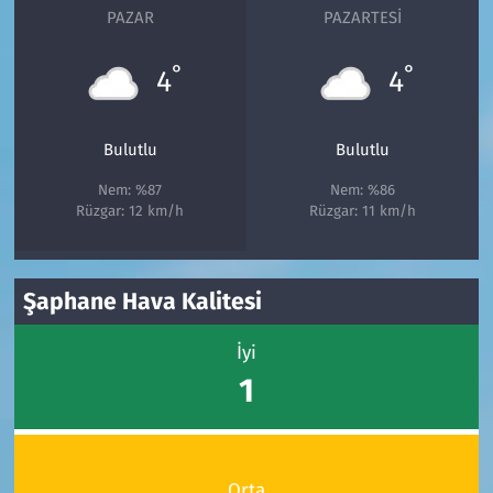
PAZAR
PAZARTESI
°
°
4
4
Bulutlu
Bulutlu
Nem: %87
Nem: %86
Rüzgar: 12 km/h
Rüzgar: 11 km/h
Şaphane Hava Kalitesi
İyi
1
Orta