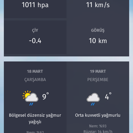
1011
11
hpa
km/s
ÇIY
GÖRÜŞ
-0.4
10
km
18 MART
19 MART
ÇARŞAMBA
PERŞEMBE
°
°
9
4
Bölgesel düzensiz yağmur
Orta kuvvetli yağmurlu
yağışlı
Nem: %93
Rüzgar: 14 km/h
Nem: %62