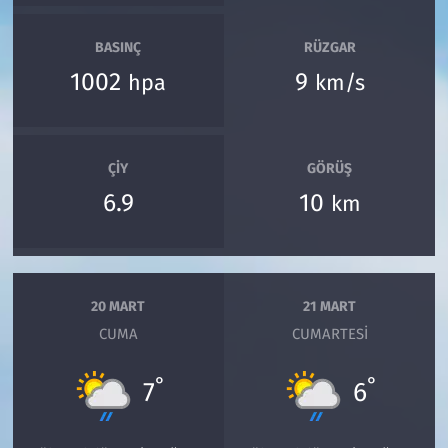
BASINÇ
RÜZGAR
1002
9
hpa
km/s
ÇIY
GÖRÜŞ
6.9
10
km
20 MART
21 MART
CUMA
CUMARTESI
°
°
7
6