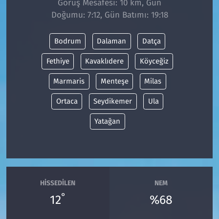
Görüş Mesafesi: 10 km, Gün
Doğumu: 7:12, Gün Batımı: 19:18
Siyaset
Bodrum
Dalaman
Datça
Spor
Fethiye
Kavaklıdere
Köyceğiz
Süleymanpaşa
Marmaris
Menteşe
Milas
Tekirdağ
Ortaca
Seydikemer
Ula
Yatağan
HISSEDILEN
NEM
°
12
%68