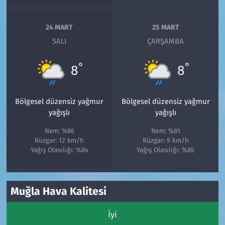
24 MART
25 MART
SALI
ÇARŞAMBA
°
°
8
8
Bölgesel düzensiz yağmur
Bölgesel düzensiz yağmur
yağışlı
yağışlı
Nem: %86
Nem: %81
Rüzgar: 12 km/h
Rüzgar: 9 km/h
Yağış Olasılığı: %84
Yağış Olasılığı: %85
Muğla Hava Kalitesi
İyi