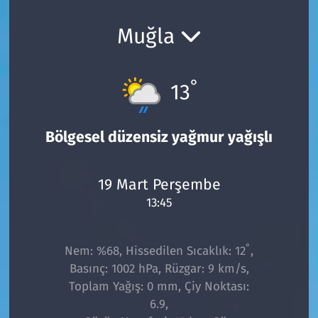
Ekonomi
Gündem
Muğla
Siyaset
Kapaklı
°
13
Foto Galeri
Kırklareli
Video
Kültür Sanat
Bölgesel düzensiz yağmur yağışlı
Yazarlar
Malkara
19 Mart Perşembe
13:45
Ara
Marmaraereğlisi
Sağlık
°
Nem: %68, Hissedilen Sıcaklık: 12
,
Basınç: 1002 hPa, Rüzgar: 9 km/s,
Saray
Toplam Yağış: 0 mm, Çiy Noktası:
6.9,
Şarköy