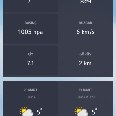
7
%94
BASINÇ
RÜZGAR
1005
6
hpa
km/s
ÇIY
GÖRÜŞ
7.1
2
km
20 MART
21 MART
CUMA
CUMARTESI
°
°
5
5