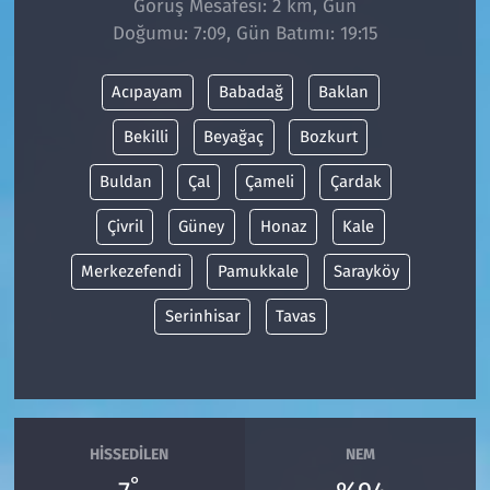
Görüş Mesafesi: 2 km, Gün
Doğumu: 7:09, Gün Batımı: 19:15
Siyaset
Acıpayam
Babadağ
Baklan
Spor
Bekilli
Beyağaç
Bozkurt
Süleymanpaşa
Buldan
Çal
Çameli
Çardak
Tekirdağ
Çivril
Güney
Honaz
Kale
Merkezefendi
Pamukkale
Sarayköy
Serinhisar
Tavas
HISSEDILEN
NEM
°