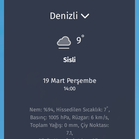
Ekonomi
Gündem
Denizli
Siyaset
Kapaklı
°
9
Foto Galeri
Kırklareli
Video
Kültür Sanat
Sisli
Yazarlar
Malkara
19 Mart Perşembe
14:00
Ara
Marmaraereğlisi
Sağlık
°
Nem: %94, Hissedilen Sıcaklık: 7
,
Basınç: 1005 hPa, Rüzgar: 6 km/s,
Saray
Toplam Yağış: 0 mm, Çiy Noktası:
7.1,
Şarköy