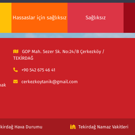
Hassaslar için sağlıksız
Sağlıksız
GOP Mah. Sezer Sk. No:24/B Çerkezköy /
TEKİRDAĞ
+90 542 675 46 41
cerkezkoytanik@gmail.com
mak
ekirdağ Hava Durumu
Tekirdağ Namaz Vakitleri