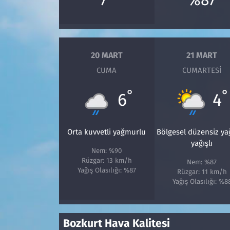
Siyaset
Spor
20 MART
21 MART
CUMA
CUMARTESI
Süleymanpaşa
°
°
6
4
Tekirdağ
Orta kuvvetli yağmurlu
Bölgesel düzensiz y
yağışlı
Nem: %90
Rüzgar: 13 km/h
Nem: %87
Yağış Olasılığı: %87
Rüzgar: 11 km/h
Yağış Olasılığı: %8
Bozkurt Hava Kalitesi