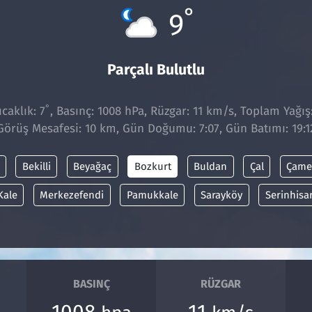
°
9
Parçalı Bulutlu
°
caklık: 7
, Basınç: 1008 hPa, Rüzgar: 11 km/s, Toplam Yağış
Görüş Mesafesi: 10 km, Gün Doğumu: 7:07, Gün Batımı: 19:1
Bekilli
Beyağaç
Bozkurt
Buldan
Çal
Çame
Kale
Merkezefendi
Pamukkale
Sarayköy
Serinhisa
BASINÇ
RÜZGAR
1008
11