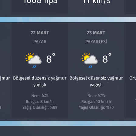
hpa
km/s
22 MART
23 MART
PAZAR
PAZARTESI
°
°
8
8
ağmur
Bölgesel düzensiz yağmur
Bölgesel düzensiz yağmur
Ort
yağışlı
yağışlı
Nem: %74
Nem: %73
Rüzgar: 8 km/h
Rüzgar: 10 km/h
8
Yağış Olasılığı: %89
Yağış Olasılığı: %70