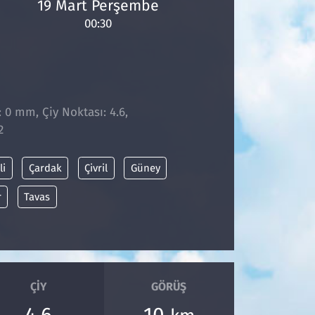
19 Mart Perşembe
00:30
: 0 mm, Çiy Noktası: 4.6,
2
li
Çardak
Çivril
Güney
r
Tavas
ÇIY
GÖRÜŞ
4.6
10