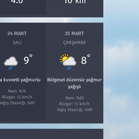
km
24 MART
25 MART
SALI
ÇARŞAMBA
°
°
9
8
a kuvvetli yağmurlu
Bölgesel düzensiz yağmur
yağışlı
Nem: %75
Rüzgar: 12 km/h
Nem: %83
Yağış Olasılığı: %87
Rüzgar: 13 km/h
Yağış Olasılığı: %89