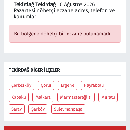
Tekirdağ Tekirdağ
10 Ağustos 2026
Pazartesi nöbetçi eczane adres, telefon ve
Siyaset
konumları
Spor
Bu bölgede nöbetçi bir eczane bulunamadı.
Süleymanpaşa
Tekirdağ
TEKIRDAĞ DIĞER İLÇELER
Çerkezköy
Çorlu
Ergene
Hayrabolu
Kapaklı
Malkara
Marmaraereğlisi
Muratlı
Saray
Şarköy
Süleymanpaşa