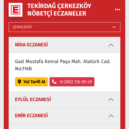
TEKIRDAĞ ÇERKEZKÖY
NÖBETÇI ECZANELER
NİDA ECZANESİ
Gazi Mustafa Kemal Paşa Mah. Atatürk Cad.
No:116B
Yol Tarifi Al
0 (282) 726 09 49
EYLÜL ECZANESİ
EMİR ECZANESİ