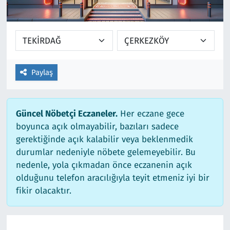
Ekonomi
Gündem
Siyaset
Kapaklı
Foto Galeri
Kırklareli
Paylaş
Video
Kültür Sanat
Güncel Nöbetçi Eczaneler.
Her eczane gece
Yazarlar
Malkara
boyunca açık olmayabilir, bazıları sadece
gerektiğinde açık kalabilir veya beklenmedik
Ara
Marmaraereğlisi
durumlar nedeniyle nöbete gelemeyebilir. Bu
nedenle, yola çıkmadan önce eczanenin açık
Sağlık
olduğunu telefon aracılığıyla teyit etmeniz iyi bir
fikir olacaktır.
Saray
Şarköy