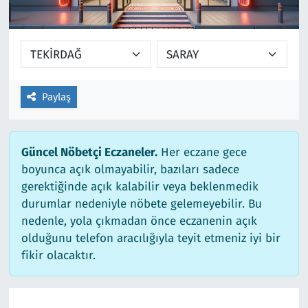
Ekonomi
Gündem
Siyaset
Kapaklı
Foto Galeri
Kırklareli
Paylaş
Video
Kültür Sanat
Güncel Nöbetçi Eczaneler.
Her eczane gece
Yazarlar
Malkara
boyunca açık olmayabilir, bazıları sadece
gerektiğinde açık kalabilir veya beklenmedik
Ara
Marmaraereğlisi
durumlar nedeniyle nöbete gelemeyebilir. Bu
nedenle, yola çıkmadan önce eczanenin açık
Sağlık
olduğunu telefon aracılığıyla teyit etmeniz iyi bir
fikir olacaktır.
Saray
Şarköy