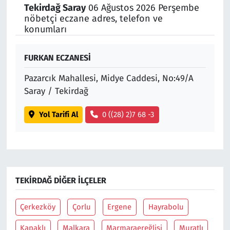
Tekirdağ Saray
06 Ağustos 2026 Perşembe
nöbetçi eczane adres, telefon ve
Siyaset
konumları
Spor
FURKAN ECZANESİ
Süleymanpaşa
Pazarcık Mahallesi, Midye Caddesi, No:49/A
Saray / Tekirdağ
Tekirdağ
Yol Tarifi Al
0 ((28) 2)7 68 -3
TEKIRDAĞ DIĞER İLÇELER
Çerkezköy
Çorlu
Ergene
Hayrabolu
Kapaklı
Malkara
Marmaraereğlisi
Muratlı