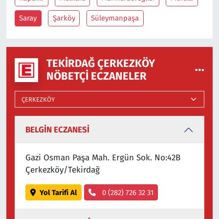
Saray
Şarköy
Süleymanpaşa
TEKIRDAĞ ÇERKEZKÖY
NÖBETÇI ECZANELER
BELGİN ECZANESİ
Gazi Osman Paşa Mah. Ergün Sok. No:42B
Çerkezköy/Tekirdağ
Yol Tarifi Al
0 (282) 726 32 31