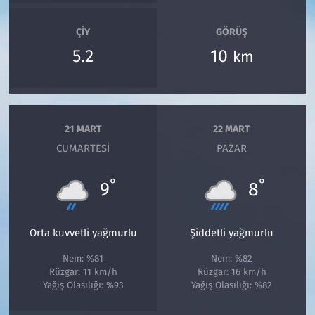
ÇIY
GÖRÜŞ
5.2
10
km
21 MART
22 MART
CUMARTESI
PAZAR
°
°
9
8
Orta kuvvetli yağmurlu
Şiddetli yağmurlu
Nem: %81
Nem: %82
Rüzgar: 11 km/h
Rüzgar: 16 km/h
Yağış Olasılığı: %93
Yağış Olasılığı: %82