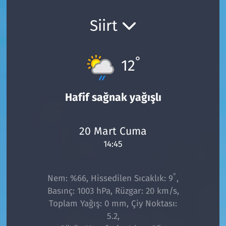
Ekonomi
Gündem
Siirt
Siyaset
Kapaklı
°
12
Foto Galeri
Kırklareli
Video
Kültür Sanat
Hafif sağnak yağışlı
Yazarlar
Malkara
20 Mart Cuma
14:45
Ara
Marmaraereğlisi
Sağlık
°
Nem: %66, Hissedilen Sıcaklık: 9
,
Basınç: 1003 hPa, Rüzgar: 20 km/s,
Saray
Toplam Yağış: 0 mm, Çiy Noktası:
5.2,
Şarköy