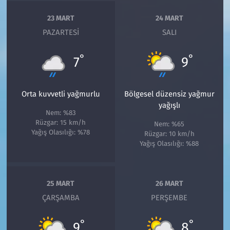
23 MART
24 MART
PAZARTESI
SALI
°
°
7
9
Orta kuvvetli yağmurlu
Bölgesel düzensiz yağmur
yağışlı
Nem: %83
Rüzgar: 15 km/h
Nem: %65
Yağış Olasılığı: %78
Rüzgar: 10 km/h
Yağış Olasılığı: %88
25 MART
26 MART
ÇARŞAMBA
PERŞEMBE
°
°
9
8