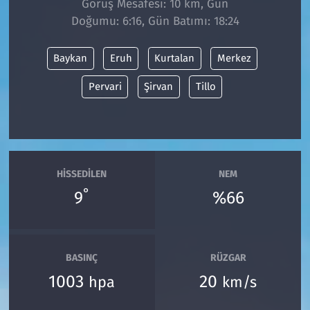
Görüş Mesafesi: 10 km, Gün
Doğumu: 6:16, Gün Batımı: 18:24
Siyaset
Baykan
Eruh
Kurtalan
Merkez
Spor
Pervari
Şirvan
Tillo
Süleymanpaşa
Tekirdağ
HISSEDILEN
NEM
°
9
%66
BASINÇ
RÜZGAR
1003
20
hpa
km/s