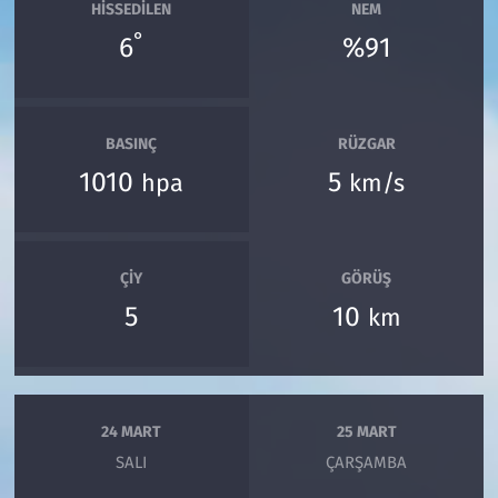
HISSEDILEN
NEM
°
6
%91
BASINÇ
RÜZGAR
1010
5
hpa
km/s
ÇIY
GÖRÜŞ
5
10
km
24 MART
25 MART
SALI
ÇARŞAMBA