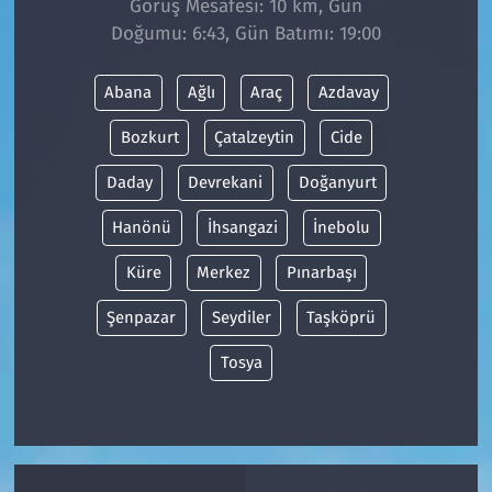
Görüş Mesafesi: 10 km, Gün
Doğumu: 6:43, Gün Batımı: 19:00
Siyaset
Abana
Ağlı
Araç
Azdavay
Spor
Bozkurt
Çatalzeytin
Cide
Süleymanpaşa
Daday
Devrekani
Doğanyurt
Tekirdağ
Hanönü
İhsangazi
İnebolu
Küre
Merkez
Pınarbaşı
Şenpazar
Seydiler
Taşköprü
Tosya