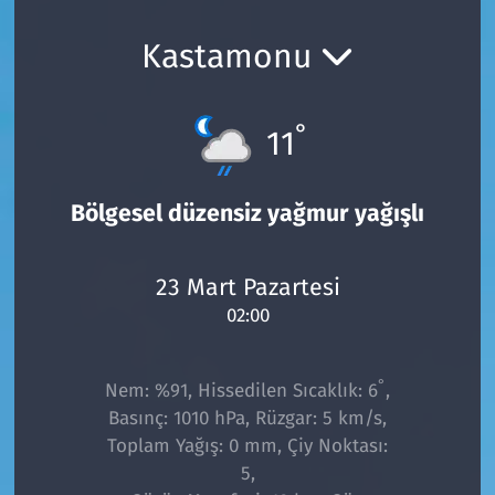
Ekonomi
Gündem
Kastamonu
Siyaset
Kapaklı
°
11
Foto Galeri
Kırklareli
Video
Kültür Sanat
Bölgesel düzensiz yağmur yağışlı
Yazarlar
Malkara
23 Mart Pazartesi
02:00
Ara
Marmaraereğlisi
Sağlık
°
Nem: %91, Hissedilen Sıcaklık: 6
,
Basınç: 1010 hPa, Rüzgar: 5 km/s,
Saray
Toplam Yağış: 0 mm, Çiy Noktası:
5,
Şarköy