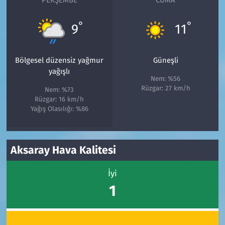
PERŞEMBE
CUMA
°
°
9
11
Bölgesel düzensiz yağmur
Güneşli
yağışlı
Nem: %56
Rüzgar: 27 km/h
Nem: %73
Rüzgar: 16 km/h
Yağış Olasılığı: %86
Aksaray Hava Kalitesi
İyi
1