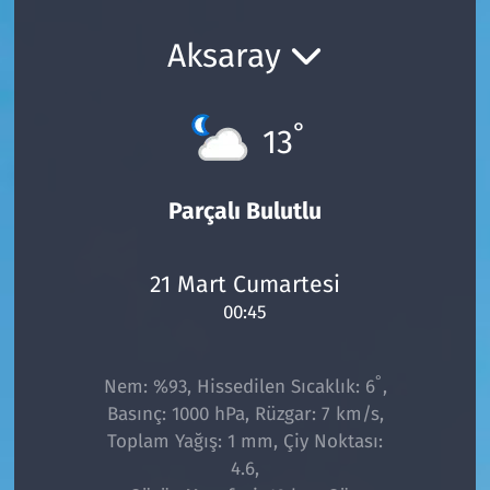
Ekonomi
Gündem
Aksaray
Siyaset
Kapaklı
°
13
Foto Galeri
Kırklareli
Video
Kültür Sanat
Parçalı Bulutlu
Yazarlar
Malkara
21 Mart Cumartesi
00:45
Ara
Marmaraereğlisi
Sağlık
°
Nem: %93, Hissedilen Sıcaklık: 6
,
Basınç: 1000 hPa, Rüzgar: 7 km/s,
Saray
Toplam Yağış: 1 mm, Çiy Noktası:
4.6,
Şarköy