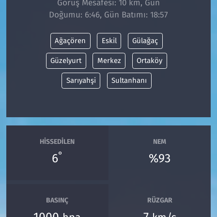
Görüş Mesafesi: 10 km, Gün
Doğumu: 6:46, Gün Batımı: 18:57
Siyaset
Ağaçören
Eskil
Gülağaç
Spor
Güzelyurt
Merkez
Ortaköy
Süleymanpaşa
Sarıyahşi
Sultanhanı
Tekirdağ
HISSEDILEN
NEM
°
6
%93
BASINÇ
RÜZGAR