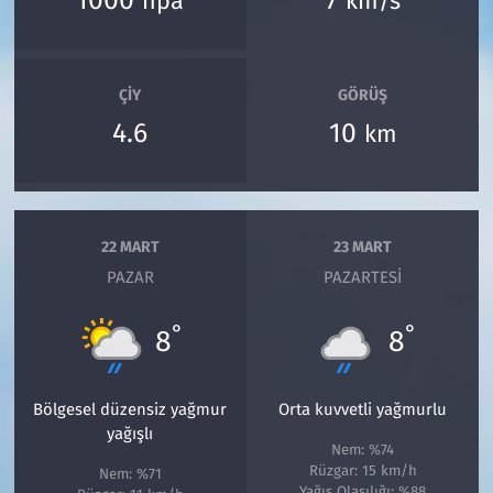
1000
7
hpa
km/s
ÇIY
GÖRÜŞ
4.6
10
km
22 MART
23 MART
PAZAR
PAZARTESI
°
°
8
8
Bölgesel düzensiz yağmur
Orta kuvvetli yağmurlu
yağışlı
Nem: %74
Rüzgar: 15 km/h
Nem: %71
Yağış Olasılığı: %88