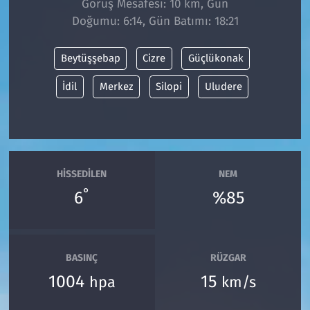
Görüş Mesafesi: 10 km, Gün
Doğumu: 6:14, Gün Batımı: 18:21
Siyaset
Beytüşşebap
Cizre
Güçlükonak
Spor
İdil
Merkez
Silopi
Uludere
Süleymanpaşa
Tekirdağ
HISSEDILEN
NEM
°
6
%85
BASINÇ
RÜZGAR
1004
15
hpa
km/s