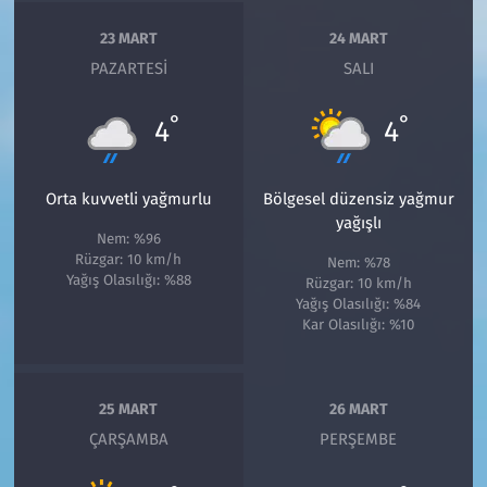
23 MART
24 MART
PAZARTESI
SALI
°
°
4
4
Orta kuvvetli yağmurlu
Bölgesel düzensiz yağmur
yağışlı
Nem: %96
Rüzgar: 10 km/h
Nem: %78
Yağış Olasılığı: %88
Rüzgar: 10 km/h
Yağış Olasılığı: %84
Kar Olasılığı: %10
25 MART
26 MART
ÇARŞAMBA
PERŞEMBE