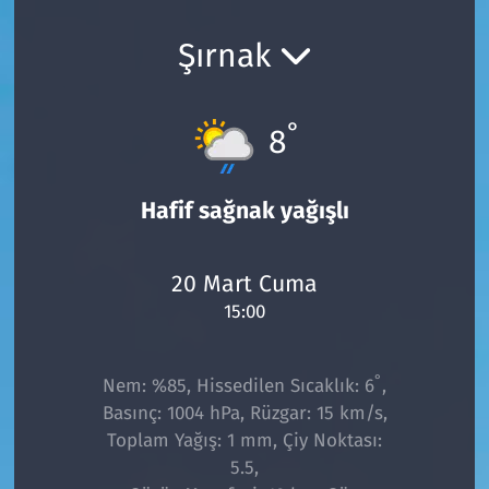
Ekonomi
Gündem
Şırnak
Siyaset
Kapaklı
°
8
Foto Galeri
Kırklareli
Video
Kültür Sanat
Hafif sağnak yağışlı
Yazarlar
Malkara
20 Mart Cuma
15:00
Ara
Marmaraereğlisi
Sağlık
°
Nem: %85, Hissedilen Sıcaklık: 6
,
Basınç: 1004 hPa, Rüzgar: 15 km/s,
Saray
Toplam Yağış: 1 mm, Çiy Noktası:
5.5,
Şarköy