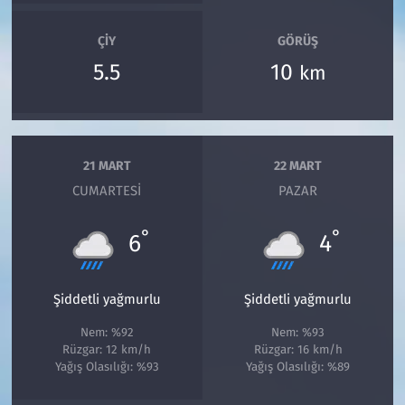
ÇIY
GÖRÜŞ
5.5
10
km
21 MART
22 MART
CUMARTESI
PAZAR
°
°
6
4
Şiddetli yağmurlu
Şiddetli yağmurlu
Nem: %92
Nem: %93
Rüzgar: 12 km/h
Rüzgar: 16 km/h
Yağış Olasılığı: %93
Yağış Olasılığı: %89