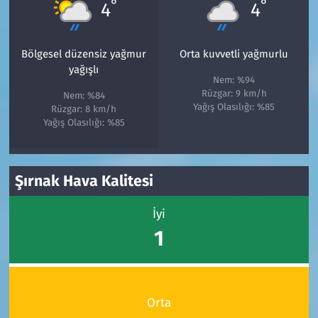
°
°
4
4
Bölgesel düzensiz yağmur
Orta kuvvetli yağmurlu
yağışlı
Nem: %94
Rüzgar: 9 km/h
Nem: %84
Yağış Olasılığı: %85
Rüzgar: 8 km/h
Yağış Olasılığı: %85
Şırnak Hava Kalitesi
İyi
1
Orta