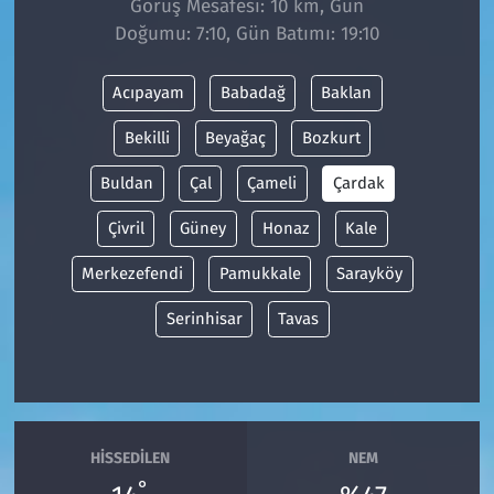
Görüş Mesafesi: 10 km, Gün
Doğumu: 7:10, Gün Batımı: 19:10
Siyaset
Acıpayam
Babadağ
Baklan
Spor
Bekilli
Beyağaç
Bozkurt
Süleymanpaşa
Buldan
Çal
Çameli
Çardak
Tekirdağ
Çivril
Güney
Honaz
Kale
Merkezefendi
Pamukkale
Sarayköy
Serinhisar
Tavas
HISSEDILEN
NEM
°