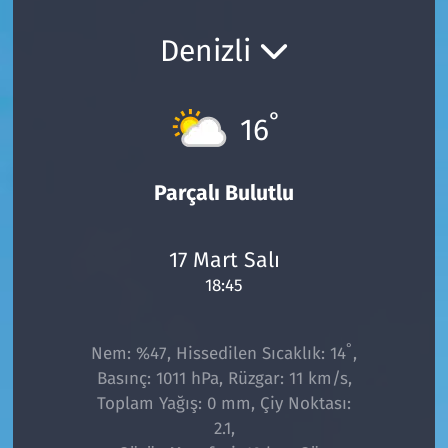
Ekonomi
Gündem
Denizli
Siyaset
Kapaklı
°
16
Foto Galeri
Kırklareli
Video
Kültür Sanat
Parçalı Bulutlu
Yazarlar
Malkara
17 Mart Salı
18:45
Ara
Marmaraereğlisi
Sağlık
°
Nem: %47, Hissedilen Sıcaklık: 14
,
Basınç: 1011 hPa, Rüzgar: 11 km/s,
Saray
Toplam Yağış: 0 mm, Çiy Noktası:
2.1,
Şarköy