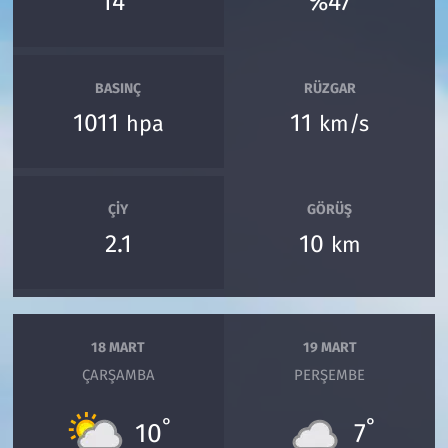
14
%47
BASINÇ
RÜZGAR
1011
11
hpa
km/s
ÇIY
GÖRÜŞ
2.1
10
km
18 MART
19 MART
ÇARŞAMBA
PERŞEMBE
°
°
10
7