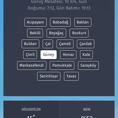
Görüş Mesafesi: 10 km, Gün
Doğumu: 7:12, Gün Batımı: 19:13
Siyaset
Acıpayam
Babadağ
Baklan
Spor
Bekilli
Beyağaç
Bozkurt
Süleymanpaşa
Buldan
Çal
Çameli
Çardak
Tekirdağ
Çivril
Güney
Honaz
Kale
Merkezefendi
Pamukkale
Sarayköy
Serinhisar
Tavas
HISSEDILEN
NEM
°