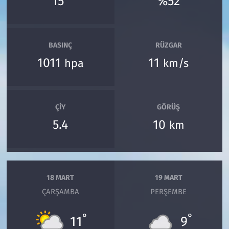
15
%52
BASINÇ
RÜZGAR
1011
11
hpa
km/s
ÇIY
GÖRÜŞ
5.4
10
km
18 MART
19 MART
ÇARŞAMBA
PERŞEMBE
°
°
11
9