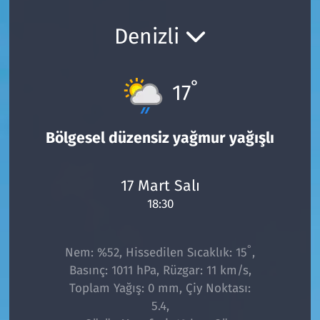
Ekonomi
Gündem
Denizli
Siyaset
Kapaklı
°
17
Foto Galeri
Kırklareli
Video
Kültür Sanat
Bölgesel düzensiz yağmur yağışlı
Yazarlar
Malkara
17 Mart Salı
18:30
Ara
Marmaraereğlisi
Sağlık
°
Nem: %52, Hissedilen Sıcaklık: 15
,
Basınç: 1011 hPa, Rüzgar: 11 km/s,
Saray
Toplam Yağış: 0 mm, Çiy Noktası:
5.4,
Şarköy