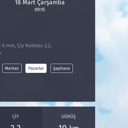
18 Mart Çarşamba
09:15
: 0 mm, Çiy Noktası: 2.2,
4
Merkez
Pazarlar
Şaphane
ÇIY
GÖRÜŞ
2.2
10