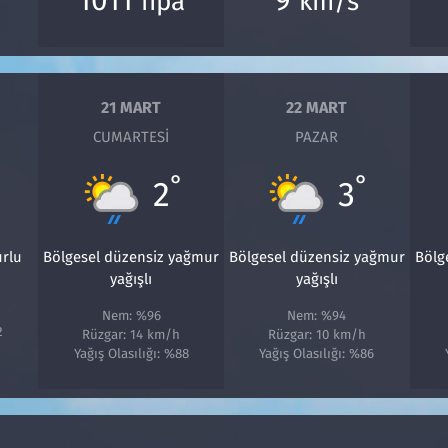
hpa
km/s
21 MART
22 MART
CUMARTESI
PAZAR
°
°
2
3
urlu
Bölgesel düzensiz yağmur
Bölgesel düzensiz yağmur
Bölg
yağışlı
yağışlı
Nem: %96
Nem: %94
2
Rüzgar: 14 km/h
Rüzgar: 10 km/h
Yağış Olasılığı: %88
Yağış Olasılığı: %86