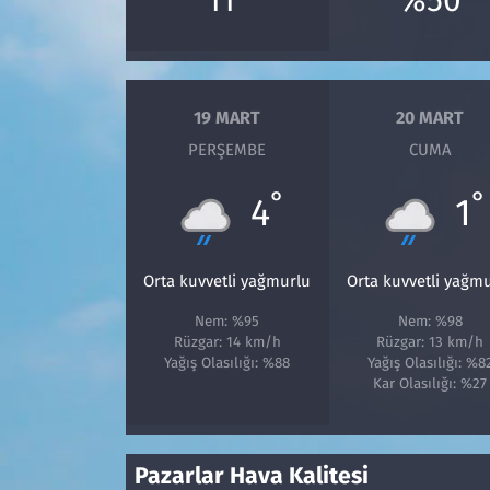
Siyaset
Spor
19 MART
20 MART
PERŞEMBE
CUMA
Süleymanpaşa
°
°
4
1
Tekirdağ
Orta kuvvetli yağmurlu
Orta kuvvetli yağm
Nem: %95
Nem: %98
Rüzgar: 14 km/h
Rüzgar: 13 km/h
Yağış Olasılığı: %88
Yağış Olasılığı: %8
Kar Olasılığı: %27
Pazarlar Hava Kalitesi