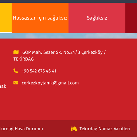
Hassaslar için sağlıksız
Sağlıksız
GOP Mah. Sezer Sk. No:24/B Çerkezköy /
TEKİRDAĞ
+90 542 675 46 41
cerkezkoytanik@gmail.com
mak
ekirdağ Hava Durumu
Tekirdağ Namaz Vakitleri