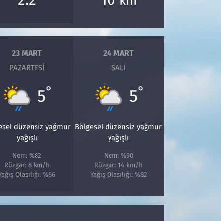
km
23 MART
24 MART
PAZARTESI
SALI
°
°
5
5
esel düzensiz yağmur
Bölgesel düzensiz yağmur
yağışlı
yağışlı
Nem: %82
Nem: %90
Rüzgar: 8 km/h
Rüzgar: 14 km/h
Yağış Olasılığı: %86
Yağış Olasılığı: %82