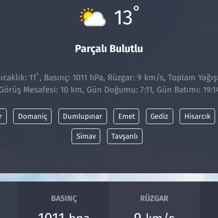
°
13
Parçalı Bulutlu
°
caklık: 11
, Basınç: 1011 hPa, Rüzgar: 9 km/s, Toplam Yağış
Görüş Mesafesi: 10 km, Gün Doğumu: 7:11, Gün Batımı: 19:1
r
Domaniç
Dumlupınar
Emet
Gediz
Hisarcık
Simav
Tavşanlı
BASINÇ
RÜZGAR
1011
9