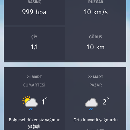
BASINÇ
RÜZGAR
999
10
hpa
km/s
ÇIY
GÖRÜŞ
1.1
10
km
21 MART
22 MART
CUMARTESI
PAZAR
°
°
1
2
Bölgesel düzensiz yağmur
Orta kuvvetli yağmurlu
yağışlı