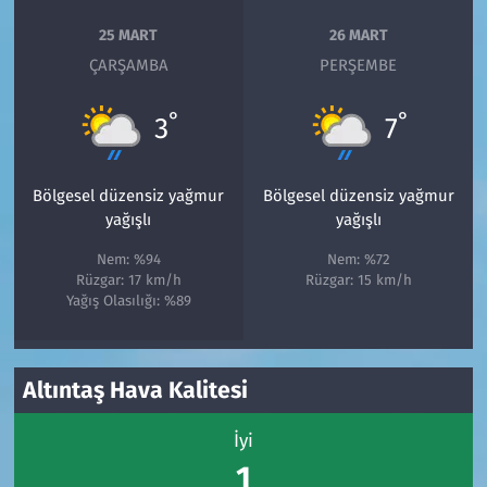
25 MART
26 MART
ÇARŞAMBA
PERŞEMBE
°
°
3
7
Bölgesel düzensiz yağmur
Bölgesel düzensiz yağmur
yağışlı
yağışlı
Nem: %94
Nem: %72
Rüzgar: 17 km/h
Rüzgar: 15 km/h
Yağış Olasılığı: %89
Altıntaş Hava Kalitesi
İyi
1