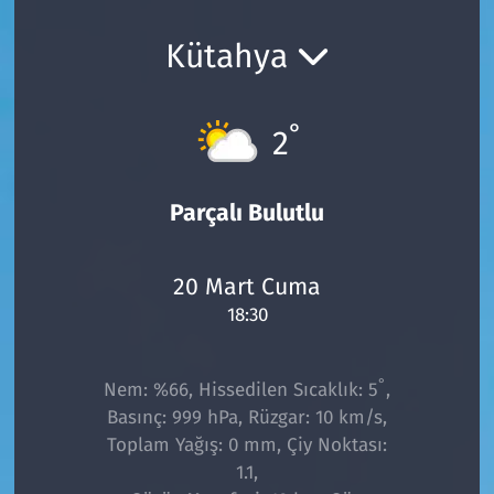
Ekonomi
Gündem
Kütahya
Siyaset
Kapaklı
°
2
Foto Galeri
Kırklareli
Video
Kültür Sanat
Parçalı Bulutlu
Yazarlar
Malkara
20 Mart Cuma
18:30
Ara
Marmaraereğlisi
Sağlık
°
Nem: %66, Hissedilen Sıcaklık: 5
,
Basınç: 999 hPa, Rüzgar: 10 km/s,
Saray
Toplam Yağış: 0 mm, Çiy Noktası:
1.1,
Şarköy