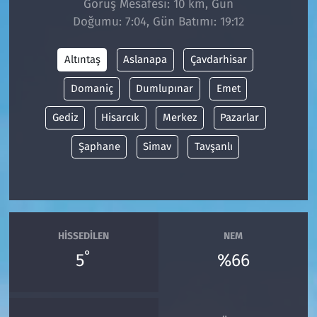
Görüş Mesafesi: 10 km, Gün
Doğumu: 7:04, Gün Batımı: 19:12
Siyaset
Altıntaş
Aslanapa
Çavdarhisar
Spor
Domaniç
Dumlupınar
Emet
Süleymanpaşa
Gediz
Hisarcık
Merkez
Pazarlar
Tekirdağ
Şaphane
Simav
Tavşanlı
HISSEDILEN
NEM
°
5
%66