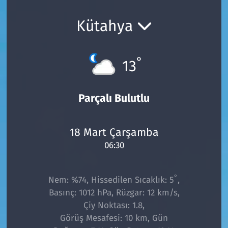
Ekonomi
Gündem
Kütahya
Siyaset
Kapaklı
°
13
Foto Galeri
Kırklareli
Video
Kültür Sanat
Parçalı Bulutlu
Yazarlar
Malkara
18 Mart Çarşamba
06:30
Ara
Marmaraereğlisi
Sağlık
°
Nem: %74, Hissedilen Sıcaklık: 5
,
Basınç: 1012 hPa, Rüzgar: 12 km/s,
Saray
Çiy Noktası: 1.8,
Görüş Mesafesi: 10 km, Gün
Şarköy