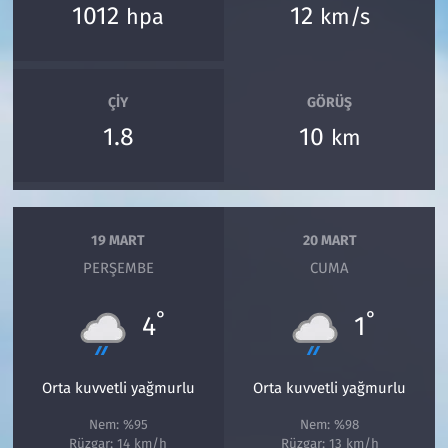
1012
12
hpa
km/s
ÇIY
GÖRÜŞ
1.8
10
km
19 MART
20 MART
PERŞEMBE
CUMA
°
°
4
1
Orta kuvvetli yağmurlu
Orta kuvvetli yağmurlu
Nem: %95
Nem: %98
Rüzgar: 14 km/h
Rüzgar: 13 km/h