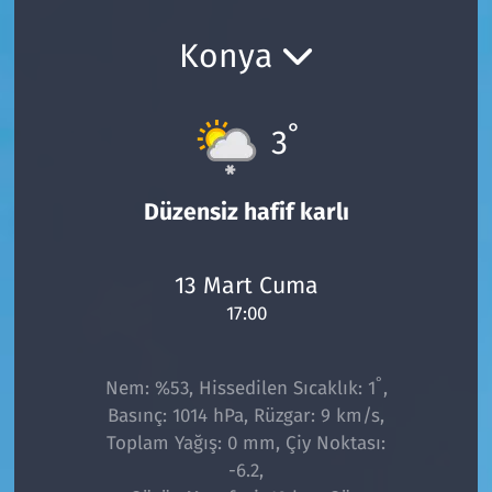
Ekonomi
Gündem
Konya
Siyaset
Kapaklı
°
3
Foto Galeri
Kırklareli
Video
Kültür Sanat
Düzensiz hafif karlı
Yazarlar
Malkara
13 Mart Cuma
17:00
Ara
Marmaraereğlisi
Sağlık
°
Nem: %53, Hissedilen Sıcaklık: 1
,
Basınç: 1014 hPa, Rüzgar: 9 km/s,
Saray
Toplam Yağış: 0 mm, Çiy Noktası:
-6.2,
Şarköy