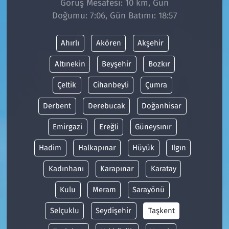
Görüş Mesafesi: 10 km, Gün
Doğumu: 7:06, Gün Batımı: 18:57
Siyaset
Ahırlı
Akören
Akşehir
Spor
Altınekin
Beyşehir
Bozkır
Süleymanpaşa
Çeltik
Cihanbeyli
Çumra
Tekirdağ
Derbent
Derebucak
Doğanhisar
Emirgazi
Ereğli
Güneysınır
Hadim
Halkapınar
Hüyük
Ilgın
Kadınhanı
Karapınar
Karatay
Kulu
Meram
Sarayönü
Selçuklu
Seydişehir
Taşkent