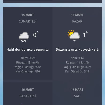
14 MART
15 MART
CUMARTESI
PAZAR
°
°
0
1
Hafif dondurucu yağmurlu
Düzensiz orta kuvvetli karlı
Nem: %59
Nem: %67
Rüzgar: 13 km/h
Rüzgar: 14 km/h
Yağış Olasılığı: %87
Yağış Olasılığı: %89
Kar Olasılığı: %16
Kar Olasılığı: %12
16 MART
17 MART
PAZARTESI
SALI