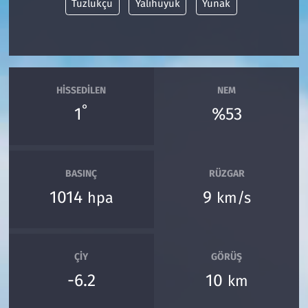
Tuzlukçu
Yalıhüyük
Yunak
HISSEDILEN
NEM
°
1
%53
BASINÇ
RÜZGAR
1014
9
hpa
km/s
ÇIY
GÖRÜŞ
-6.2
10
km