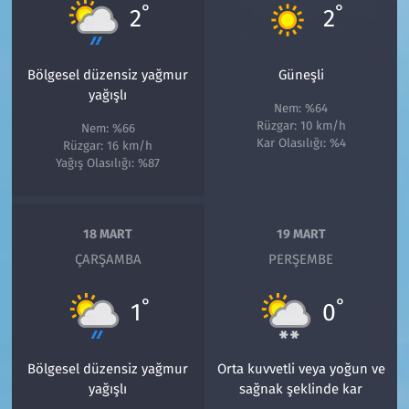
°
°
2
2
Bölgesel düzensiz yağmur
Güneşli
yağışlı
Nem: %64
Rüzgar: 10 km/h
Nem: %66
Kar Olasılığı: %4
Rüzgar: 16 km/h
Yağış Olasılığı: %87
18 MART
19 MART
ÇARŞAMBA
PERŞEMBE
°
°
1
0
Bölgesel düzensiz yağmur
Orta kuvvetli veya yoğun ve
yağışlı
sağnak şeklinde kar