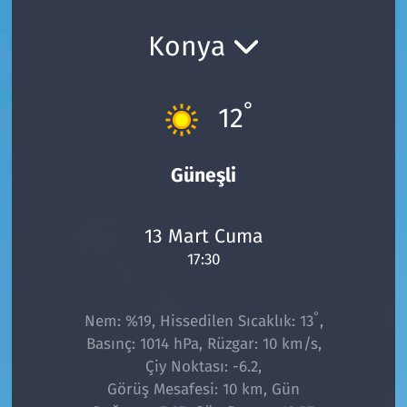
Ekonomi
Gündem
Konya
Siyaset
Kapaklı
°
12
Foto Galeri
Kırklareli
Video
Kültür Sanat
Güneşli
Yazarlar
Malkara
13 Mart Cuma
17:30
Ara
Marmaraereğlisi
Sağlık
°
Nem: %19, Hissedilen Sıcaklık: 13
,
Basınç: 1014 hPa, Rüzgar: 10 km/s,
Saray
Çiy Noktası: -6.2,
Görüş Mesafesi: 10 km, Gün
Şarköy