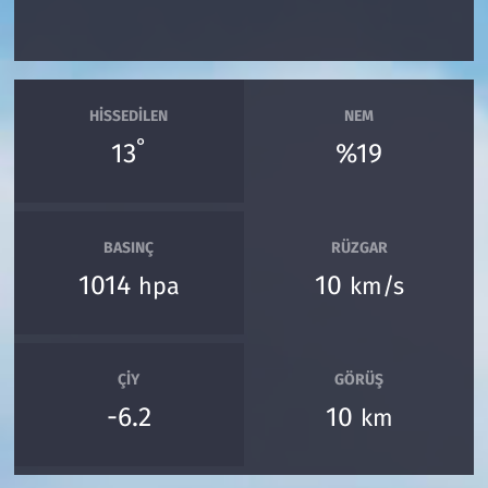
HISSEDILEN
NEM
°
13
%19
BASINÇ
RÜZGAR
1014
10
hpa
km/s
ÇIY
GÖRÜŞ
-6.2
10
km