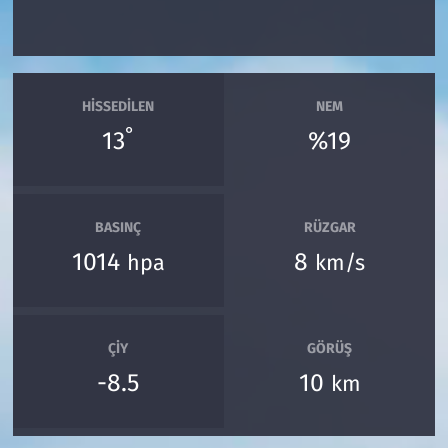
HISSEDILEN
NEM
°
13
%19
BASINÇ
RÜZGAR
1014
8
hpa
km/s
ÇIY
GÖRÜŞ
-8.5
10
km