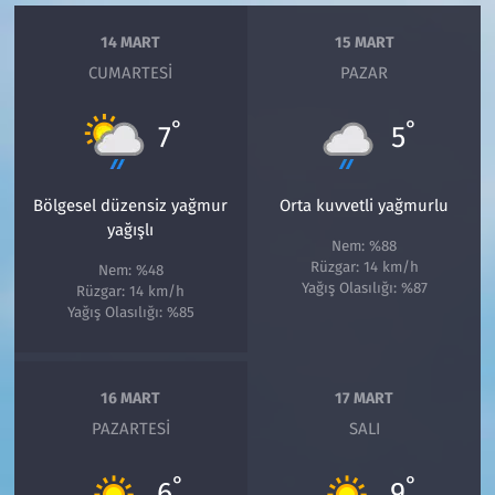
14 MART
15 MART
CUMARTESI
PAZAR
°
°
7
5
Bölgesel düzensiz yağmur
Orta kuvvetli yağmurlu
yağışlı
Nem: %88
Rüzgar: 14 km/h
Nem: %48
Yağış Olasılığı: %87
Rüzgar: 14 km/h
Yağış Olasılığı: %85
16 MART
17 MART
PAZARTESI
SALI
°
°
6
9