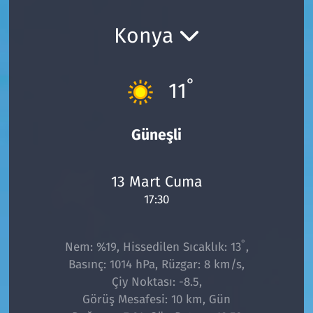
Ekonomi
Gündem
Konya
Siyaset
Kapaklı
°
11
Foto Galeri
Kırklareli
Video
Kültür Sanat
Güneşli
Yazarlar
Malkara
13 Mart Cuma
17:30
Ara
Marmaraereğlisi
Sağlık
°
Nem: %19, Hissedilen Sıcaklık: 13
,
Basınç: 1014 hPa, Rüzgar: 8 km/s,
Saray
Çiy Noktası: -8.5,
Görüş Mesafesi: 10 km, Gün
Şarköy