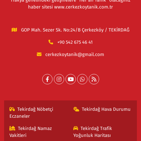
Trakya genelindeki gelişmelere "Her an Tanık" olacağınız
haber sitesi www.cerkezkoytanik.com.tr
GOP Mah. Sezer Sk. No:24/B Çerkezköy / TEKİRDAĞ
+90 542 675 46 41
cerkezkoytanik@gmail.com
Tekirdağ Nöbetçi
Tekirdağ Hava Durumu
Eczaneler
Tekirdağ Namaz
Tekirdağ Trafik
Vakitleri
Yoğunluk Haritası