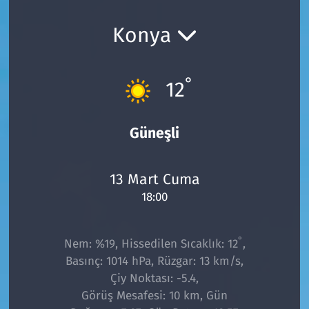
Ekonomi
Gündem
Konya
Siyaset
Kapaklı
°
12
Foto Galeri
Kırklareli
Video
Kültür Sanat
Güneşli
Yazarlar
Malkara
13 Mart Cuma
18:00
Ara
Marmaraereğlisi
Sağlık
°
Nem: %19, Hissedilen Sıcaklık: 12
,
Basınç: 1014 hPa, Rüzgar: 13 km/s,
Saray
Çiy Noktası: -5.4,
Görüş Mesafesi: 10 km, Gün
Şarköy