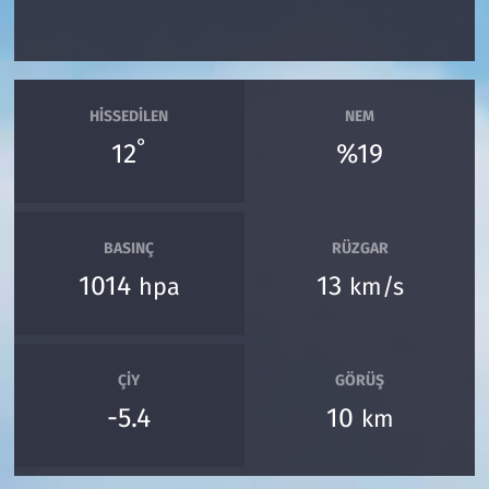
HISSEDILEN
NEM
°
12
%19
BASINÇ
RÜZGAR
1014
13
hpa
km/s
ÇIY
GÖRÜŞ
-5.4
10
km