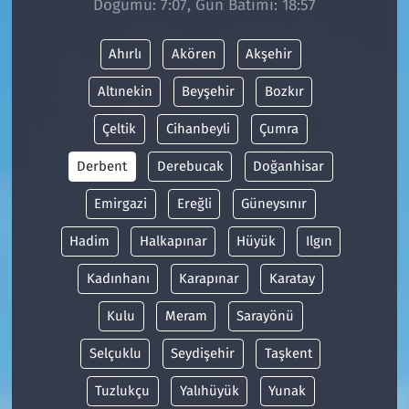
Doğumu: 7:07, Gün Batımı: 18:57
Siyaset
Ahırlı
Akören
Akşehir
Spor
Altınekin
Beyşehir
Bozkır
Çeltik
Cihanbeyli
Çumra
Süleymanpaşa
Derbent
Derebucak
Doğanhisar
Tekirdağ
Emirgazi
Ereğli
Güneysınır
Hadim
Halkapınar
Hüyük
Ilgın
Kadınhanı
Karapınar
Karatay
Kulu
Meram
Sarayönü
Selçuklu
Seydişehir
Taşkent
Tuzlukçu
Yalıhüyük
Yunak