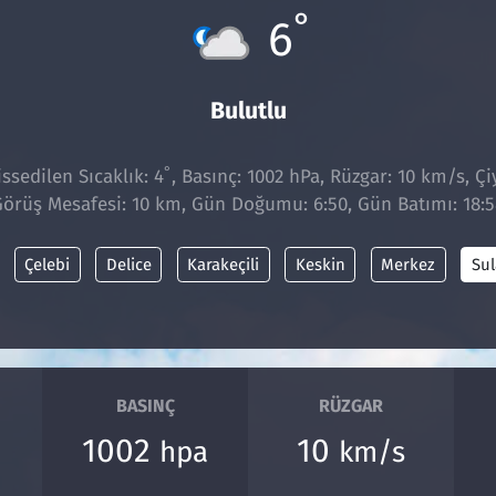
°
6
Bulutlu
°
sedilen Sıcaklık: 4
, Basınç: 1002 hPa, Rüzgar: 10 km/s, Çiy
örüş Mesafesi: 10 km, Gün Doğumu: 6:50, Gün Batımı: 18:5
Çelebi
Delice
Karakeçili
Keskin
Merkez
Sul
BASINÇ
RÜZGAR
1002
10
hpa
km/s