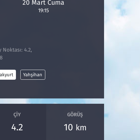
20 Mart Cuma
19:15
 Noktası: 4.2,
8
akyurt
Yahşihan
ÇIY
GÖRÜŞ
4.2
10
km