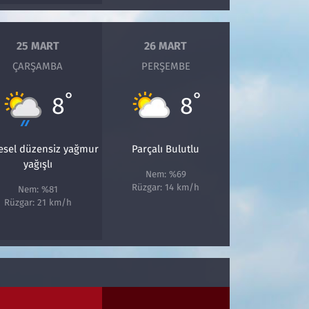
25 MART
26 MART
ÇARŞAMBA
PERŞEMBE
°
°
8
8
esel düzensiz yağmur
Parçalı Bulutlu
yağışlı
Nem: %69
Rüzgar: 14 km/h
Nem: %81
Rüzgar: 21 km/h