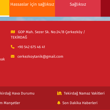
Hassaslar için sağlıksız
Sağlıksız
GOP Mah. Sezer Sk. No:24/B Çerkezköy /
TEKİRDAĞ
+90 542 675 46 41
cerkezkoytanik@gmail.com
mak
ekirdağ Hava Durumu
Tekirdağ Namaz Vakitleri
m Manşetler
Son Dakika Haberleri