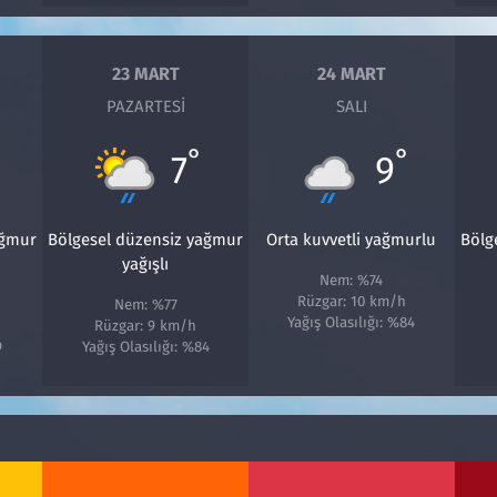
23 MART
24 MART
PAZARTESI
SALI
°
°
7
9
ağmur
Bölgesel düzensiz yağmur
Orta kuvvetli yağmurlu
Bölg
yağışlı
Nem: %74
Rüzgar: 10 km/h
Nem: %77
Yağış Olasılığı: %84
Rüzgar: 9 km/h
9
Yağış Olasılığı: %84