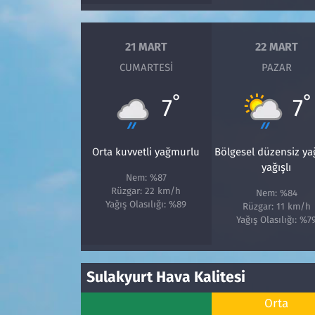
Siyaset
21 MART
22 MART
CUMARTESI
PAZAR
Spor
°
°
7
7
Süleymanpaşa
Tekirdağ
Orta kuvvetli yağmurlu
Bölgesel düzensiz y
yağışlı
Nem: %87
Rüzgar: 22 km/h
Nem: %84
Yağış Olasılığı: %89
Rüzgar: 11 km/h
Yağış Olasılığı: %7
Sulakyurt Hava Kalitesi
Orta