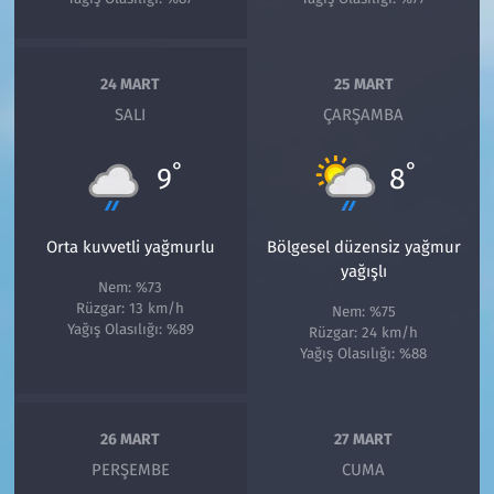
24 MART
25 MART
SALI
ÇARŞAMBA
°
°
9
8
Orta kuvvetli yağmurlu
Bölgesel düzensiz yağmur
yağışlı
Nem: %73
Rüzgar: 13 km/h
Nem: %75
Yağış Olasılığı: %89
Rüzgar: 24 km/h
Yağış Olasılığı: %88
26 MART
27 MART
PERŞEMBE
CUMA