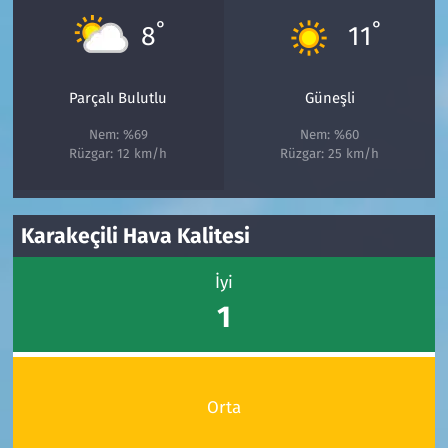
°
°
8
11
Parçalı Bulutlu
Güneşli
Nem: %69
Nem: %60
Rüzgar: 12 km/h
Rüzgar: 25 km/h
Karakeçili Hava Kalitesi
İyi
1
Orta