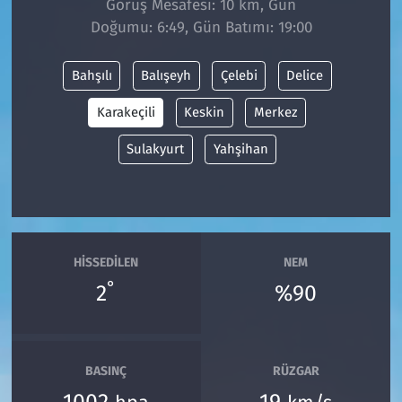
Görüş Mesafesi: 10 km, Gün
Doğumu: 6:49, Gün Batımı: 19:00
Siyaset
Bahşılı
Balışeyh
Çelebi
Delice
Spor
Karakeçili
Keskin
Merkez
Süleymanpaşa
Sulakyurt
Yahşihan
Tekirdağ
HISSEDILEN
NEM
°
2
%90
BASINÇ
RÜZGAR