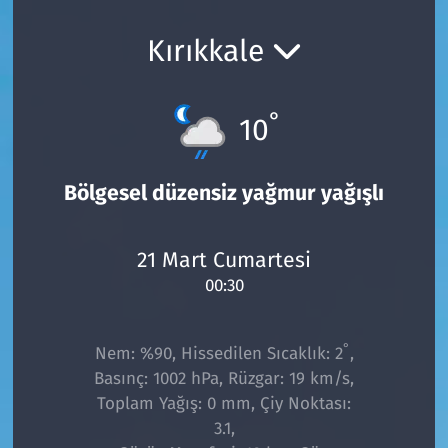
Ekonomi
Gündem
Kırıkkale
Siyaset
Kapaklı
°
10
Foto Galeri
Kırklareli
Video
Kültür Sanat
Bölgesel düzensiz yağmur yağışlı
Yazarlar
Malkara
21 Mart Cumartesi
00:30
Ara
Marmaraereğlisi
Sağlık
°
Nem: %90, Hissedilen Sıcaklık: 2
,
Basınç: 1002 hPa, Rüzgar: 19 km/s,
Saray
Toplam Yağış: 0 mm, Çiy Noktası:
3.1,
Şarköy