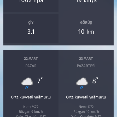
1002
19
hpa
km/s
ÇIY
GÖRÜŞ
3.1
10
km
22 MART
23 MART
PAZAR
PAZARTESI
°
°
7
8
Orta kuvvetli yağmurlu
Orta kuvvetli yağmurlu
Nem: %79
Nem: %72
Rüzgar: 9 km/h
Rüzgar: 10 km/h
Yağış Olasılığı: %87
Yağış Olasılığı: %77