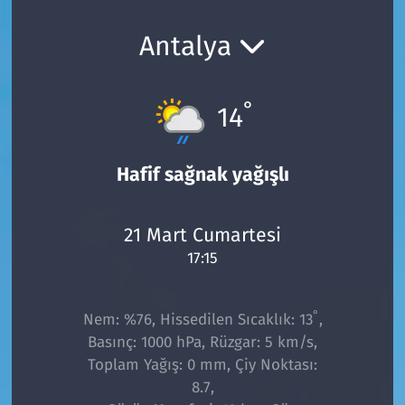
Ekonomi
Gündem
Antalya
Siyaset
Kapaklı
°
14
Foto Galeri
Kırklareli
Video
Kültür Sanat
Hafif sağnak yağışlı
Yazarlar
Malkara
21 Mart Cumartesi
17:15
Ara
Marmaraereğlisi
Sağlık
°
Nem: %76, Hissedilen Sıcaklık: 13
,
Basınç: 1000 hPa, Rüzgar: 5 km/s,
Saray
Toplam Yağış: 0 mm, Çiy Noktası:
8.7,
Şarköy