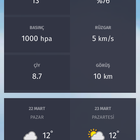
13
%76
BASINÇ
RÜZGAR
1000
5
hpa
km/s
ÇIY
GÖRÜŞ
8.7
10
km
22 MART
23 MART
PAZAR
PAZARTESI
°
°
12
12