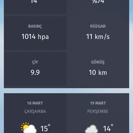
14
%74
BASINÇ
RÜZGAR
1014
11
hpa
km/s
ÇIY
GÖRÜŞ
9.9
10
km
18 MART
19 MART
ÇARŞAMBA
PERŞEMBE
°
°
15
14