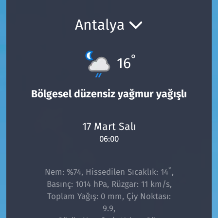
Ekonomi
Gündem
Antalya
Siyaset
Kapaklı
°
16
Foto Galeri
Kırklareli
Video
Kültür Sanat
Bölgesel düzensiz yağmur yağışlı
Yazarlar
Malkara
17 Mart Salı
06:00
Ara
Marmaraereğlisi
Sağlık
°
Nem: %74, Hissedilen Sıcaklık: 14
,
Basınç: 1014 hPa, Rüzgar: 11 km/s,
Saray
Toplam Yağış: 0 mm, Çiy Noktası:
9.9,
Şarköy