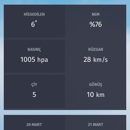
HISSEDILEN
NEM
°
6
%76
BASINÇ
RÜZGAR
1005
28
hpa
km/s
ÇIY
GÖRÜŞ
5
10
km
20 MART
21 MART