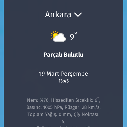
Ekonomi
Gündem
Ankara
Siyaset
Kapaklı
°
9
Foto Galeri
Kırklareli
Video
Kültür Sanat
Parçalı Bulutlu
Yazarlar
Malkara
19 Mart Perşembe
13:45
Ara
Marmaraereğlisi
Sağlık
°
Nem: %76, Hissedilen Sıcaklık: 6
,
Basınç: 1005 hPa, Rüzgar: 28 km/s,
Saray
Toplam Yağış: 0 mm, Çiy Noktası:
5,
Şarköy