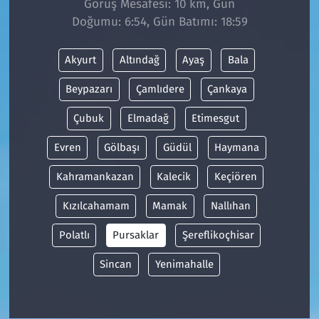
Görüş Mesafesi: 10 km, Gün
Doğumu: 6:54, Gün Batımı: 18:59
Siyaset
Akyurt
Altındağ
Ayaş
Bala
Spor
Beypazarı
Çamlıdere
Çankaya
Süleymanpaşa
Çubuk
Elmadağ
Etimesgut
Tekirdağ
Evren
Gölbaşı
Güdül
Haymana
Kahramankazan
Kalecik
Keçiören
Kızılcahamam
Mamak
Nallıhan
Polatlı
Pursaklar
Şereflikoçhisar
Sincan
Yenimahalle