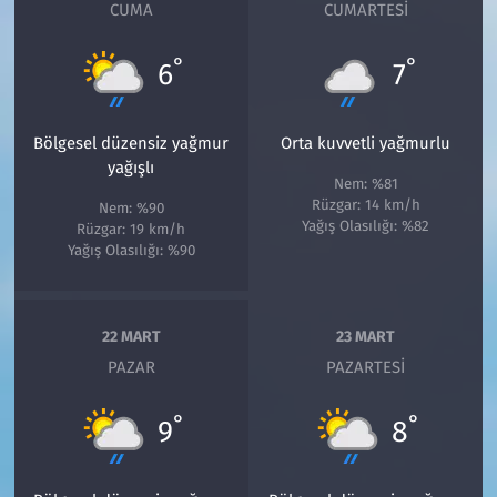
CUMA
CUMARTESI
°
°
6
7
Bölgesel düzensiz yağmur
Orta kuvvetli yağmurlu
yağışlı
Nem: %81
Rüzgar: 14 km/h
Nem: %90
Yağış Olasılığı: %82
Rüzgar: 19 km/h
Yağış Olasılığı: %90
22 MART
23 MART
PAZAR
PAZARTESI
°
°
9
8