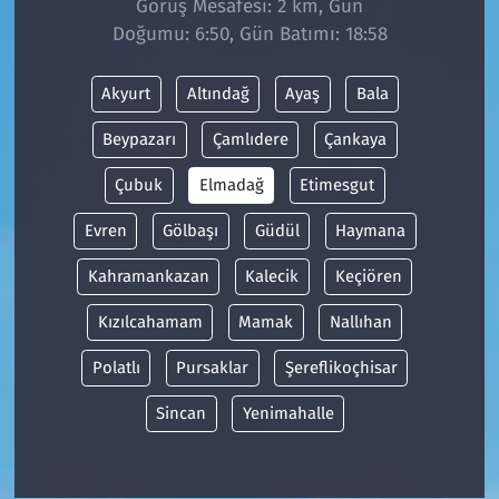
Görüş Mesafesi: 2 km, Gün
Doğumu: 6:50, Gün Batımı: 18:58
Siyaset
Akyurt
Altındağ
Ayaş
Bala
Spor
Beypazarı
Çamlıdere
Çankaya
Süleymanpaşa
Çubuk
Elmadağ
Etimesgut
Tekirdağ
Evren
Gölbaşı
Güdül
Haymana
Kahramankazan
Kalecik
Keçiören
Kızılcahamam
Mamak
Nallıhan
Polatlı
Pursaklar
Şereflikoçhisar
Sincan
Yenimahalle