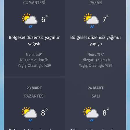
CUMARTESI
PAZAR
°
°
6
7
Bölgesel düzensiz yağmur
Bölgesel düzensiz yağmur
yağışlı
yağışlı
Nem: %91
Nem: %77
Rüzgar: 21 km/h
Rüzgar: 12 km/h
Yağış Olasılığı: %89
Yağış Olasılığı: %89
23 MART
24 MART
PAZARTESI
SALI
°
°
8
8