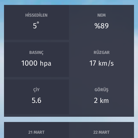
HISSEDILEN
NEM
°
5
%89
BASINÇ
RÜZGAR
1000
17
hpa
km/s
ÇIY
GÖRÜŞ
5.6
2
km
21 MART
22 MART