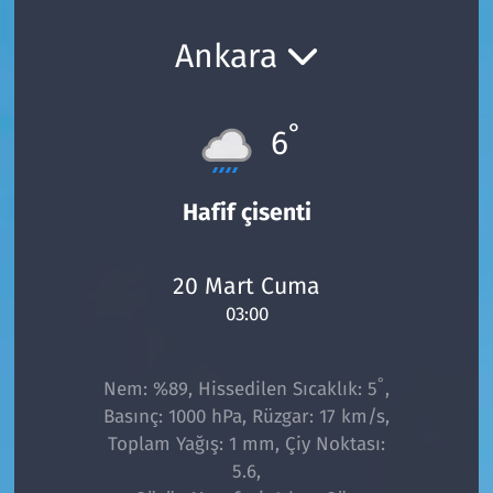
Ekonomi
Gündem
Ankara
Siyaset
Kapaklı
°
6
Foto Galeri
Kırklareli
Video
Kültür Sanat
Hafif çisenti
Yazarlar
Malkara
20 Mart Cuma
03:00
Ara
Marmaraereğlisi
Sağlık
°
Nem: %89, Hissedilen Sıcaklık: 5
,
Basınç: 1000 hPa, Rüzgar: 17 km/s,
Saray
Toplam Yağış: 1 mm, Çiy Noktası:
5.6,
Şarköy