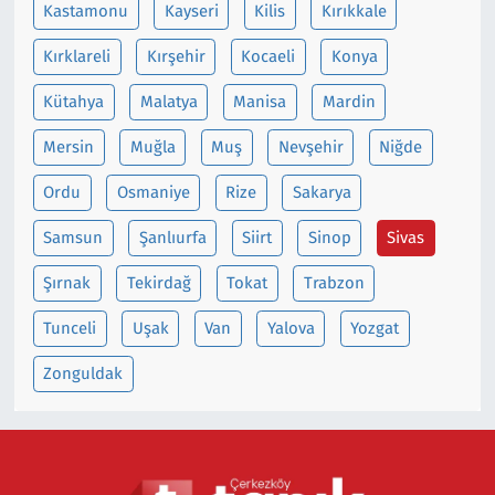
Kastamonu
Kayseri
Kilis
Kırıkkale
Kırklareli
Kırşehir
Kocaeli
Konya
Kütahya
Malatya
Manisa
Mardin
Mersin
Muğla
Muş
Nevşehir
Niğde
Ordu
Osmaniye
Rize
Sakarya
Samsun
Şanlıurfa
Siirt
Sinop
Sivas
Şırnak
Tekirdağ
Tokat
Trabzon
Tunceli
Uşak
Van
Yalova
Yozgat
Zonguldak