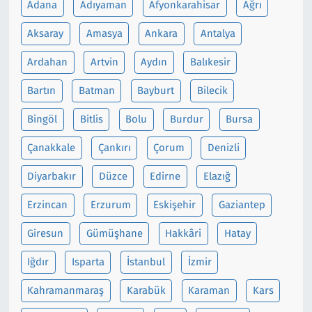
Adana
Adıyaman
Afyonkarahisar
Ağrı
Siyaset
Aksaray
Amasya
Ankara
Antalya
Ardahan
Artvin
Aydın
Balıkesir
Spor
Bartın
Batman
Bayburt
Bilecik
Süleymanpaşa
Bingöl
Bitlis
Bolu
Burdur
Bursa
Tekirdağ
Çanakkale
Çankırı
Çorum
Denizli
Diyarbakır
Düzce
Edirne
Elazığ
Erzincan
Erzurum
Eskişehir
Gaziantep
Giresun
Gümüşhane
Hakkâri
Hatay
Iğdır
Isparta
İstanbul
İzmir
Kahramanmaraş
Karabük
Karaman
Kars