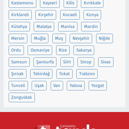
Kastamonu
Kayseri
Kilis
Kırıkkale
Kırklareli
Kırşehir
Kocaeli
Konya
Kütahya
Malatya
Manisa
Mardin
Mersin
Muğla
Muş
Nevşehir
Niğde
Ordu
Osmaniye
Rize
Sakarya
Samsun
Şanlıurfa
Siirt
Sinop
Sivas
Şırnak
Tekirdağ
Tokat
Trabzon
Tunceli
Uşak
Van
Yalova
Yozgat
Zonguldak