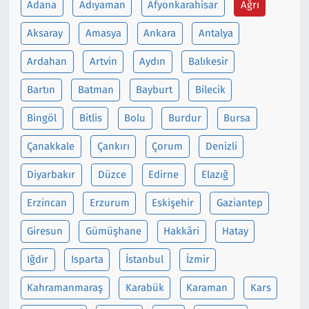
Adana
Adıyaman
Afyonkarahisar
Ağrı
Siyaset
Aksaray
Amasya
Ankara
Antalya
Ardahan
Artvin
Aydın
Balıkesir
Spor
Bartın
Batman
Bayburt
Bilecik
Süleymanpaşa
Bingöl
Bitlis
Bolu
Burdur
Bursa
Tekirdağ
Çanakkale
Çankırı
Çorum
Denizli
Diyarbakır
Düzce
Edirne
Elazığ
Erzincan
Erzurum
Eskişehir
Gaziantep
Giresun
Gümüşhane
Hakkâri
Hatay
Iğdır
Isparta
İstanbul
İzmir
Kahramanmaraş
Karabük
Karaman
Kars