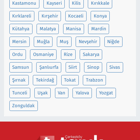
Kastamonu
Kayseri
Kilis
Kırıkkale
Kırklareli
Kırşehir
Kocaeli
Konya
Kütahya
Malatya
Manisa
Mardin
Mersin
Muğla
Muş
Nevşehir
Niğde
Ordu
Osmaniye
Rize
Sakarya
Samsun
Şanlıurfa
Siirt
Sinop
Sivas
Şırnak
Tekirdağ
Tokat
Trabzon
Tunceli
Uşak
Van
Yalova
Yozgat
Zonguldak