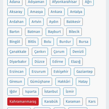
Adana
Adıyaman
Afyonkarahisar
Ağrı
Siyaset
Aksaray
Amasya
Ankara
Antalya
Ardahan
Artvin
Aydın
Balıkesir
Spor
Bartın
Batman
Bayburt
Bilecik
Süleymanpaşa
Bingöl
Bitlis
Bolu
Burdur
Bursa
Tekirdağ
Çanakkale
Çankırı
Çorum
Denizli
Diyarbakır
Düzce
Edirne
Elazığ
Erzincan
Erzurum
Eskişehir
Gaziantep
Giresun
Gümüşhane
Hakkâri
Hatay
Iğdır
Isparta
İstanbul
İzmir
Kahramanmaraş
Karabük
Karaman
Kars