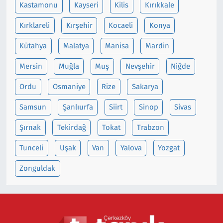
Kastamonu
Kayseri
Kilis
Kırıkkale
Kırklareli
Kırşehir
Kocaeli
Konya
Kütahya
Malatya
Manisa
Mardin
Mersin
Muğla
Muş
Nevşehir
Niğde
Ordu
Osmaniye
Rize
Sakarya
Samsun
Şanlıurfa
Siirt
Sinop
Sivas
Şırnak
Tekirdağ
Tokat
Trabzon
Tunceli
Uşak
Van
Yalova
Yozgat
Zonguldak