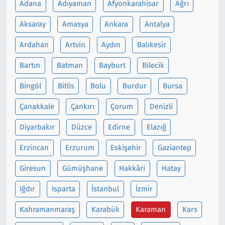
Adana
Adıyaman
Afyonkarahisar
Ağrı
Siyaset
Aksaray
Amasya
Ankara
Antalya
Ardahan
Artvin
Aydın
Balıkesir
Spor
Bartın
Batman
Bayburt
Bilecik
Süleymanpaşa
Bingöl
Bitlis
Bolu
Burdur
Bursa
Tekirdağ
Çanakkale
Çankırı
Çorum
Denizli
Diyarbakır
Düzce
Edirne
Elazığ
Erzincan
Erzurum
Eskişehir
Gaziantep
Giresun
Gümüşhane
Hakkâri
Hatay
Iğdır
Isparta
İstanbul
İzmir
Kahramanmaraş
Karabük
Karaman
Kars