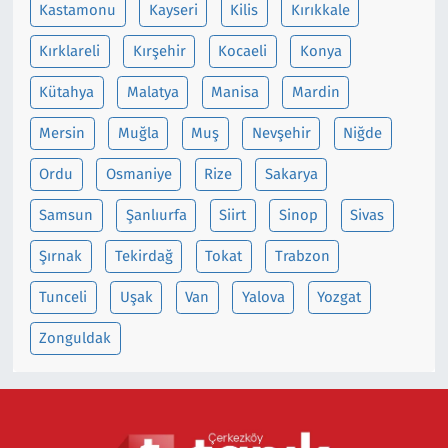
Kastamonu
Kayseri
Kilis
Kırıkkale
Kırklareli
Kırşehir
Kocaeli
Konya
Kütahya
Malatya
Manisa
Mardin
Mersin
Muğla
Muş
Nevşehir
Niğde
Ordu
Osmaniye
Rize
Sakarya
Samsun
Şanlıurfa
Siirt
Sinop
Sivas
Şırnak
Tekirdağ
Tokat
Trabzon
Tunceli
Uşak
Van
Yalova
Yozgat
Zonguldak