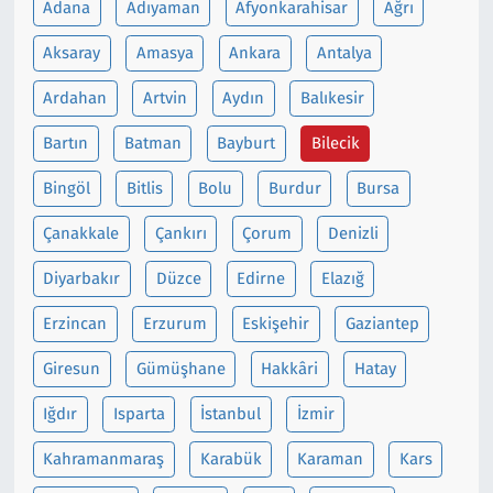
Adana
Adıyaman
Afyonkarahisar
Ağrı
Siyaset
Aksaray
Amasya
Ankara
Antalya
Ardahan
Artvin
Aydın
Balıkesir
Spor
Bartın
Batman
Bayburt
Bilecik
Süleymanpaşa
Bingöl
Bitlis
Bolu
Burdur
Bursa
Tekirdağ
Çanakkale
Çankırı
Çorum
Denizli
Diyarbakır
Düzce
Edirne
Elazığ
Erzincan
Erzurum
Eskişehir
Gaziantep
Giresun
Gümüşhane
Hakkâri
Hatay
Iğdır
Isparta
İstanbul
İzmir
Kahramanmaraş
Karabük
Karaman
Kars