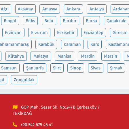
Ağrı
Aksaray
Amasya
Ankara
Antalya
Ardaha
Bingöl
Bitlis
Bolu
Burdur
Bursa
Çanakkale
Erzincan
Erzurum
Eskişehir
Gaziantep
Giresun
ahramanmaraş
Karabük
Karaman
Kars
Kastamon
Kütahya
Malatya
Manisa
Mardin
Mersin
M
Samsun
Şanlıurfa
Siirt
Sinop
Sivas
Şırnak
gat
Zonguldak
GOP Mah. Sezer Sk. No:24/B Çerkezköy /
TEKİRDAĞ
+90 542 675 46 41