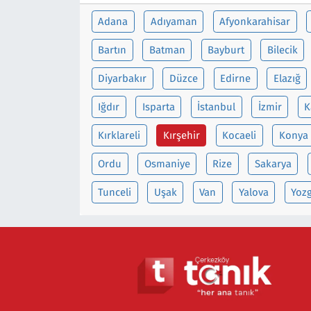
Adana
Adıyaman
Afyonkarahisar
Siyaset
Bartın
Batman
Bayburt
Bilecik
Spor
Diyarbakır
Düzce
Edirne
Elazığ
Süleymanpaşa
Iğdır
Isparta
İstanbul
İzmir
K
Kırklareli
Kırşehir
Kocaeli
Konya
Tekirdağ
Ordu
Osmaniye
Rize
Sakarya
Tunceli
Uşak
Van
Yalova
Yoz