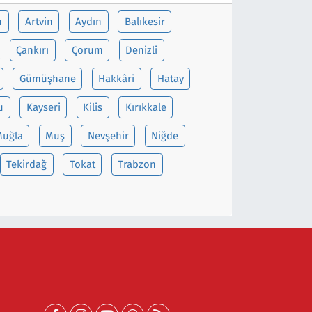
n
Artvin
Aydın
Balıkesir
Çankırı
Çorum
Denizli
Gümüşhane
Hakkâri
Hatay
u
Kayseri
Kilis
Kırıkkale
uğla
Muş
Nevşehir
Niğde
Tekirdağ
Tokat
Trabzon