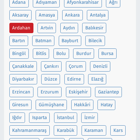
Adana
Adıyaman
Afyonkarahisar
Ağrı
Siyaset
Aksaray
Amasya
Ankara
Antalya
Ardahan
Artvin
Aydın
Balıkesir
Spor
Bartın
Batman
Bayburt
Bilecik
Süleymanpaşa
Bingöl
Bitlis
Bolu
Burdur
Bursa
Tekirdağ
Çanakkale
Çankırı
Çorum
Denizli
Diyarbakır
Düzce
Edirne
Elazığ
Erzincan
Erzurum
Eskişehir
Gaziantep
Giresun
Gümüşhane
Hakkâri
Hatay
Iğdır
Isparta
İstanbul
İzmir
Kahramanmaraş
Karabük
Karaman
Kars