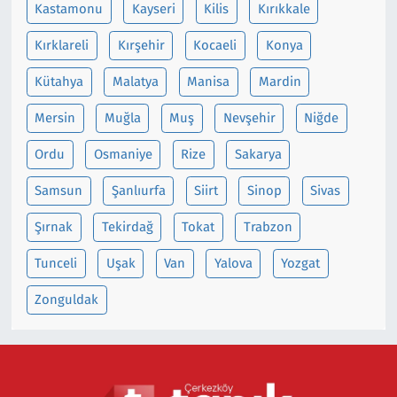
Kastamonu
Kayseri
Kilis
Kırıkkale
Kırklareli
Kırşehir
Kocaeli
Konya
Kütahya
Malatya
Manisa
Mardin
Mersin
Muğla
Muş
Nevşehir
Niğde
Ordu
Osmaniye
Rize
Sakarya
Samsun
Şanlıurfa
Siirt
Sinop
Sivas
Şırnak
Tekirdağ
Tokat
Trabzon
Tunceli
Uşak
Van
Yalova
Yozgat
Zonguldak