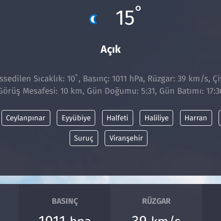
°
15
Açık
°
sedilen Sıcaklık: 10
, Basınç: 1011 hPa, Rüzgar: 39 km/s, Çi
Görüş Mesafesi: 10 km, Gün Doğumu: 5:31, Gün Batımı: 17:3
Ceylanpınar
Eyyübiye
Halfeti
Haliliye
Harran
Suruç
Viranşehir
BASINÇ
RÜZGAR
1011
39