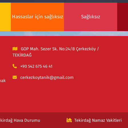
Hassaslar için sağlıksız
Sağlıksız
GOP Mah. Sezer Sk. No:24/B Çerkezköy /
TEKİRDAĞ
+90 542 675 46 41
cerkezkoytanik@gmail.com
mak
ekirdağ Hava Durumu
Tekirdağ Namaz Vakitleri