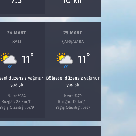
km
24 MART
25 MART
SALI
ÇARŞAMBA
°
°
11
11
esel düzensiz yağmur
Bölgesel düzensiz yağmur
yağışlı
yağışlı
Nem: %84
Nem: %79
Rüzgar: 28 km/h
Rüzgar: 12 km/h
Yağış Olasılığı: %79
Yağış Olasılığı: %87