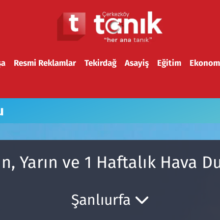
şa
Resmi Reklamlar
Tekirdağ
Asayiş
Eğitim
Ekonom
u
n, Yarın ve 1 Haftalık Hava 
Şanlıurfa