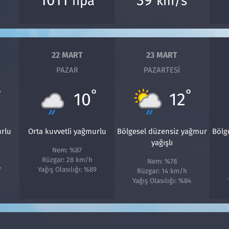
hpa
km/s
22 MART
23 MART
PAZAR
PAZARTESI
°
°
°
10
12
urlu
Orta kuvvetli yağmurlu
Bölgesel düzensiz yağmur
Bölg
yağışlı
Nem: %87
Rüzgar: 28 km/h
Nem: %78
7
Yağış Olasılığı: %89
Rüzgar: 14 km/h
Yağış Olasılığı: %84