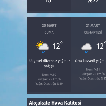
Siyaset
Spor
20 MART
21 MART
CUMA
CUMARTESI
Süleymanpaşa
°
12
12
Tekirdağ
Bölgesel düzensiz yağmur
Orta kuvvetli yağm
yağışlı
Nem: %81
Rüzgar: 26 km/h
Nem: %80
Yağış Olasılığı: %8
Rüzgar: 25 km/h
Yağış Olasılığı: %89
Akçakale Hava Kalitesi