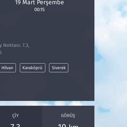
19 Mart Perşembe
00:15
y Noktası: 7.3,
6
Hilvan
Karaköprü
Siverek
ÇIY
GÖRÜŞ
7.3
10