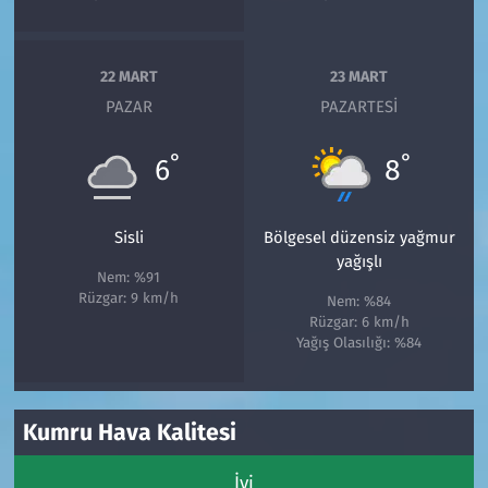
22 MART
23 MART
PAZAR
PAZARTESI
°
°
6
8
Sisli
Bölgesel düzensiz yağmur
yağışlı
Nem: %91
Rüzgar: 9 km/h
Nem: %84
Rüzgar: 6 km/h
Yağış Olasılığı: %84
Kumru Hava Kalitesi
İyi