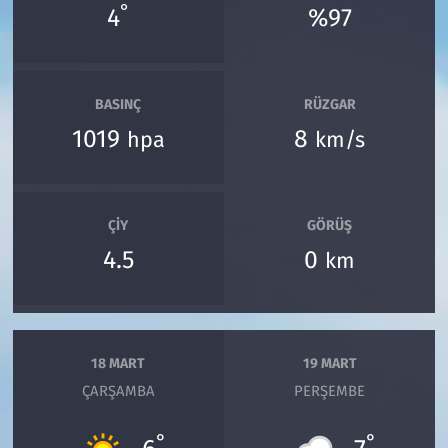
°
4
%97
BASINÇ
RÜZGAR
1019
8
hpa
km/s
ÇIY
GÖRÜŞ
4.5
0
km
18 MART
19 MART
ÇARŞAMBA
PERŞEMBE
°
°