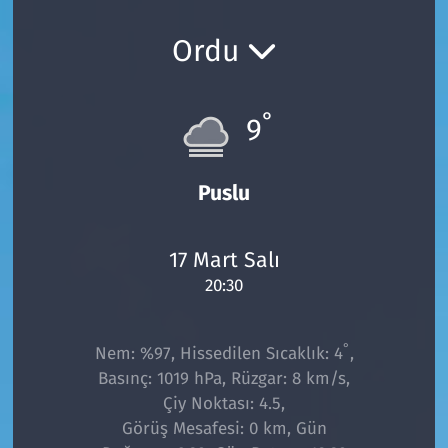
Ekonomi
Gündem
Ordu
Siyaset
Kapaklı
°
9
Foto Galeri
Kırklareli
Video
Kültür Sanat
Puslu
Yazarlar
Malkara
17 Mart Salı
20:30
Ara
Marmaraereğlisi
Sağlık
°
Nem: %97, Hissedilen Sıcaklık: 4
,
Basınç: 1019 hPa, Rüzgar: 8 km/s,
Saray
Çiy Noktası: 4.5,
Görüş Mesafesi: 0 km, Gün
Şarköy