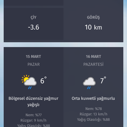
ÇIY
GÖRÜŞ
-3.6
10
km
15 MART
16 MART
PAZAR
PAZARTESI
°
°
6
7
Bölgesel düzensiz yağmur
Orta kuvvetli yağmurlu
yağışlı
Nem: %78
Rüzgar: 13 km/h
Nem: %77
Yağış Olasılığı: %88
Rüzgar: 9 km/h
Yağış Olasılığı: %88