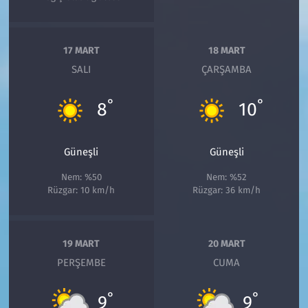
17 MART
18 MART
SALI
ÇARŞAMBA
°
°
8
10
Güneşli
Güneşli
Nem: %50
Nem: %52
Rüzgar: 10 km/h
Rüzgar: 36 km/h
19 MART
20 MART
PERŞEMBE
CUMA
°
°
9
9