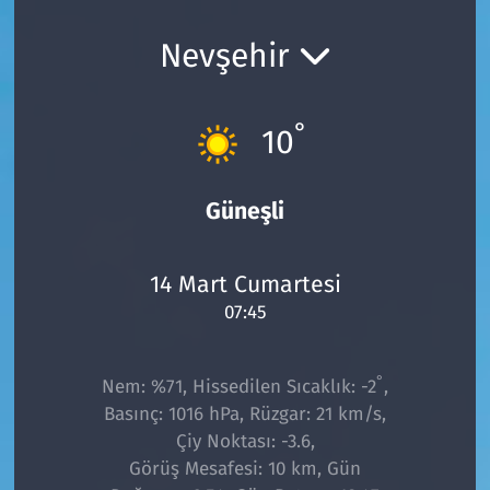
Ekonomi
Gündem
Nevşehir
Siyaset
Kapaklı
°
10
Foto Galeri
Kırklareli
Video
Kültür Sanat
Güneşli
Yazarlar
Malkara
14 Mart Cumartesi
07:45
Ara
Marmaraereğlisi
Sağlık
°
Nem: %71, Hissedilen Sıcaklık: -2
,
Basınç: 1016 hPa, Rüzgar: 21 km/s,
Saray
Çiy Noktası: -3.6,
Görüş Mesafesi: 10 km, Gün
Şarköy