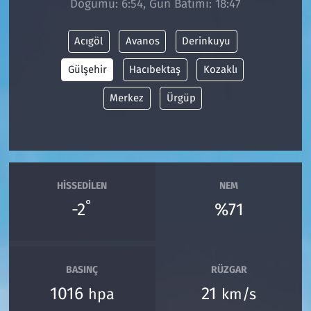
Doğumu: 6:54, Gün Batımı: 18:47
Siyaset
Acıgöl
Avanos
Derinkuyu
Spor
Gülşehir
Hacıbektaş
Kozaklı
Merkez
Ürgüp
Süleymanpaşa
Tekirdağ
HISSEDILEN
NEM
°
-2
%71
BASINÇ
RÜZGAR
1016
21
hpa
km/s