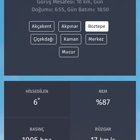
Görüş Mesafesi: 10 km, Gün
Doğumu: 6:55, Gün Batımı: 18:50
Siyaset
Akçakent
Akpınar
Boztepe
Spor
Çiçekdağı
Kaman
Merkez
Süleymanpaşa
Mucur
Tekirdağ
HISSEDILEN
NEM
°
6
%87
BASINÇ
RÜZGAR