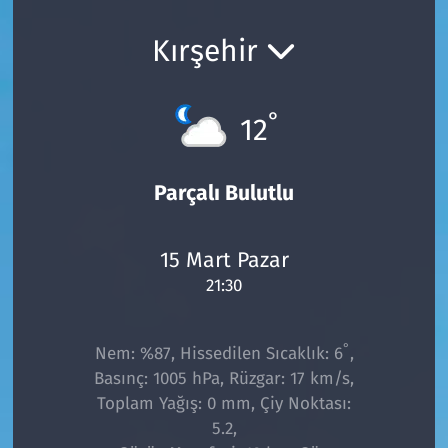
Ekonomi
Gündem
Kırşehir
Siyaset
Kapaklı
°
12
Foto Galeri
Kırklareli
Video
Kültür Sanat
Parçalı Bulutlu
Yazarlar
Malkara
15 Mart Pazar
21:30
Ara
Marmaraereğlisi
Sağlık
°
Nem: %87, Hissedilen Sıcaklık: 6
,
Basınç: 1005 hPa, Rüzgar: 17 km/s,
Saray
Toplam Yağış: 0 mm, Çiy Noktası:
5.2,
Şarköy