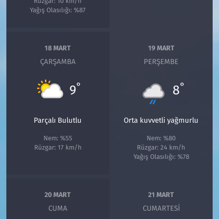
Rüzgar: 10 km/h
Yağış Olasılığı: %87
18 MART
19 MART
ÇARŞAMBA
PERŞEMBE
°
°
9
8
Parçalı Bulutlu
Orta kuvvetli yağmurlu
Nem: %55
Nem: %80
Rüzgar: 17 km/h
Rüzgar: 24 km/h
Yağış Olasılığı: %78
20 MART
21 MART
CUMA
CUMARTESI