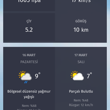
1005
17
hpa
km/s
ÇIY
GÖRÜŞ
5.2
10
km
16 MART
17 MART
PAZARTESI
SALI
°
°
9
7
Bölgesel düzensiz yağmur
Parçalı Bulutlu
yağışlı
Nem: %48
Rüzgar: 12 km/h
Nem: %68