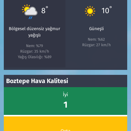
°
°
8
10
Bölgesel düzensiz yağmur
Güneşli
yağışlı
Nem: %62
Rüzgar: 27 km/h
Nem: %79
Rüzgar: 35 km/h
Yağış Olasılığı: %89
Boztepe Hava Kalitesi
İyi
1