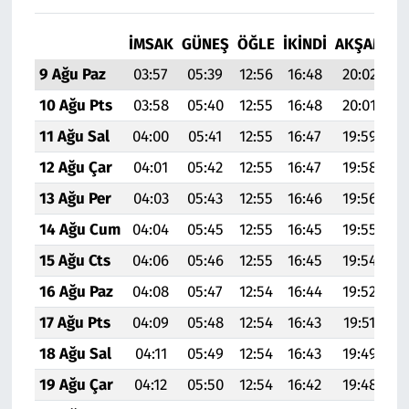
İMSAK
GÜNEŞ
ÖĞLE
İKINDI
AKŞAM
YA
9 Ağu Paz
03:57
05:39
12:56
16:48
20:02
21
10 Ağu Pts
03:58
05:40
12:55
16:48
20:01
21
11 Ağu Sal
04:00
05:41
12:55
16:47
19:59
21
12 Ağu Çar
04:01
05:42
12:55
16:47
19:58
21
13 Ağu Per
04:03
05:43
12:55
16:46
19:56
21
14 Ağu Cum
04:04
05:45
12:55
16:45
19:55
21
15 Ağu Cts
04:06
05:46
12:55
16:45
19:54
21
16 Ağu Paz
04:08
05:47
12:54
16:44
19:52
21
17 Ağu Pts
04:09
05:48
12:54
16:43
19:51
21
18 Ağu Sal
04:11
05:49
12:54
16:43
19:49
21
19 Ağu Çar
04:12
05:50
12:54
16:42
19:48
21