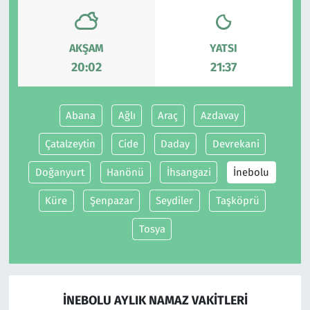
Siyaset
AKŞAM
YATSI
20:02
21:37
Spor
Süleymanpaşa
Abana
Ağlı
Araç
Azdavay
Tekirdağ
Çatalzeytin
Cide
Daday
Devrekani
Doğanyurt
Hanönü
İhsangazi
İnebolu
Küre
Şenpazar
Seydiler
Taşköprü
Tosya
İNEBOLU AYLIK NAMAZ VAKITLERI