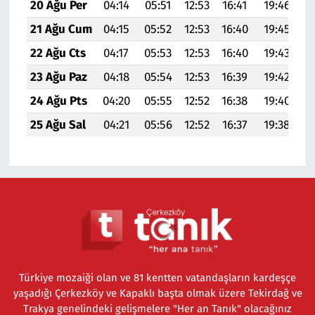
20 Ağu Per
04:14
05:51
12:53
16:41
19:46
21
21 Ağu Cum
04:15
05:52
12:53
16:40
19:45
21
22 Ağu Cts
04:17
05:53
12:53
16:40
19:43
21
23 Ağu Paz
04:18
05:54
12:53
16:39
19:42
21
24 Ağu Pts
04:20
05:55
12:52
16:38
19:40
21
25 Ağu Sal
04:21
05:56
12:52
16:37
19:38
21
Türkiye mozaiği olan ve 81 kentten vatandaşların kardeşçe
yaşadığı Çerkezköy ve Kapaklı başta olmak üzere Tekirdağ ve
Trakya genelindeki gelişmelere "Her an Tanık" olacağınız