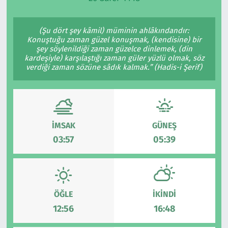
Ekonomi
Gündem
(Şu dört şey kâmil) müminin ahlâkındandır:
Konuştuğu zaman güzel konuşmak, (kendisine) bir
Siyaset
Kapaklı
şey söylenildiği zaman güzelce dinlemek, (din
kardeşiyle) karşılaştığı zaman güler yüzlü olmak, söz
verdiği zaman sözüne sâdık kalmak.” (Hadis-i Şerif)
Foto Galeri
Kırklareli
Video
Kültür Sanat
Yazarlar
Malkara
İMSAK
GÜNEŞ
03:57
05:39
Ara
Marmaraereğlisi
Sağlık
ÖĞLE
İKINDI
Saray
12:56
16:48
Şarköy