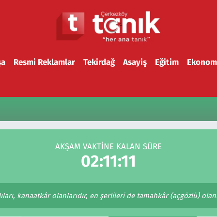
şa
Resmi Reklamlar
Tekirdağ
Asayiş
Eğitim
Ekonom
AKŞAM VAKTİNE KALAN SÜRE
02:11:11
ları, kanaatkâr olanlarıdır, en şerlileri de tamahkâr (açgözlü) olanla