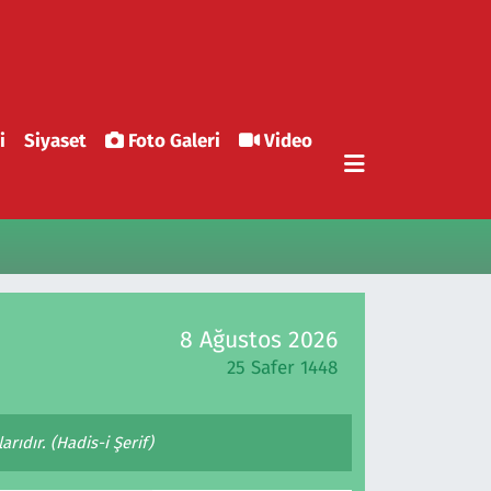
i
Siyaset
Foto Galeri
Video
8 Ağustos 2026
25 Safer 1448
rıdır. (Hadis-i Şerif)