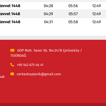
levvel 1448
04:28
05:56
12:49
levvel 1448
04:29
05:57
12:49
levvel 1448
04:31
05:58
12:49
GOP Mah. Sezer Sk. No:24/B Çerkezköy /
TEKİRDAĞ
+90 542 675 46 41
cerkezkoytanik@gmail.com
mak