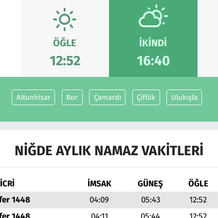
ÖĞLE
İKINDI
12:52
16:40
Altunhisar
Bor
Çamardı
Çiftlik
Ulukışla
NIĞDE AYLIK NAMAZ VAKITLERI
İCRİ
İMSAK
GÜNEŞ
ÖĞLE
fer 1448
04:09
05:43
12:52
fer 1448
04:11
05:44
12:52