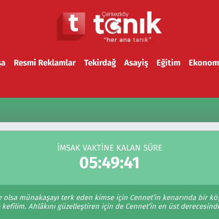
şa
Resmi Reklamlar
Tekirdağ
Asayiş
Eğitim
Ekonom
İMSAK VAKTİNE KALAN SÜRE
05:49:41
le olsa münakaşayı terk eden kimse için Cennet’in kenarında bir kö
kefilim. Ahlâkını güzelleştiren için de Cennet’in en üst derecesinde