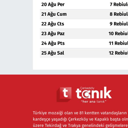
20 Ağu Per
7 Rebiu
21 Ağu Cum
8 Rebiu
22 Ağu Cts
9 Rebiu
23 Ağu Paz
10 Rebiu
24 Ağu Pts
11 Rebiu
25 Ağu Sal
12 Rebiu
Türkiye mozaiği olan ve 81 kentten vatandaşların
kardeşçe yaşadığı Çerkezköy ve Kapaklı başta ol
üzere Tekirdağ ve Trakya genelindeki gelişmelere