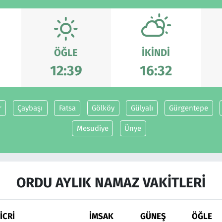
ÖĞLE
İKINDI
12:39
16:32
r
Çaybaşı
Fatsa
Gölköy
Gülyalı
Gürgentepe
Mesudiye
Ünye
ORDU AYLIK NAMAZ VAKITLERI
İCRİ
İMSAK
GÜNEŞ
ÖĞLE