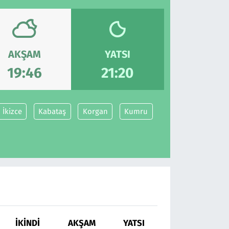
AKŞAM
YATSI
19:46
21:20
İkizce
Kabataş
Korgan
Kumru
İKINDI
AKŞAM
YATSI