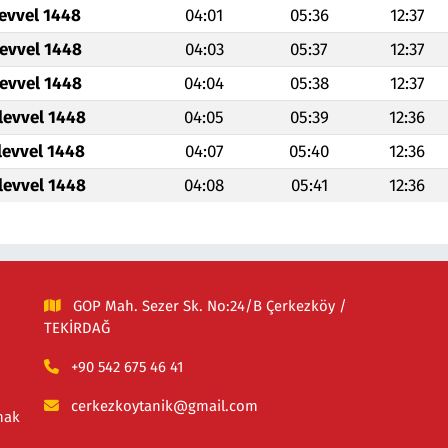
levvel 1448
04:01
05:36
12:37
levvel 1448
04:03
05:37
12:37
levvel 1448
04:04
05:38
12:37
levvel 1448
04:05
05:39
12:36
levvel 1448
04:07
05:40
12:36
levvel 1448
04:08
05:41
12:36
GOP Mah. Sezer Sk. No:24/B Çerkezköy /
TEKİRDAĞ
+90 542 675 46 41
cerkezkoytanik@gmail.com
mak