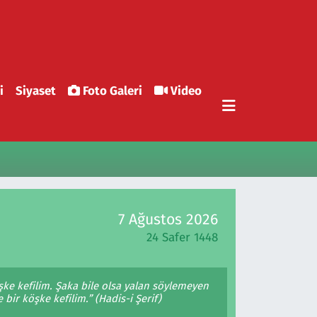
i
Siyaset
Foto Galeri
Video
7 Ağustos 2026
24 Safer 1448
şke kefilim. Şaka bile olsa yalan söylemeyen
 bir köşke kefilim.” (Hadis-i Şerif)