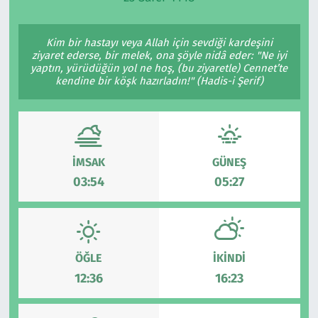
Ekonomi
Gündem
Kim bir hastayı veya Allah için sevdiği kardeşini
ziyaret ederse, bir melek, ona şöyle nidâ eder: "Ne iyi
Siyaset
Kapaklı
yaptın, yürüdüğün yol ne hoş, (bu ziyaretle) Cennet’te
kendine bir köşk hazırladın!" (Hadis-i Şerif)
Foto Galeri
Kırklareli
Video
Kültür Sanat
İMSAK
GÜNEŞ
Yazarlar
Malkara
03:54
05:27
Ara
Marmaraereğlisi
Sağlık
ÖĞLE
İKINDI
12:36
16:23
Saray
Şarköy