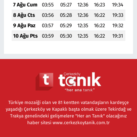
7 Ağu Cum
03:55
05:27
12:36
16:23
19:34
21:
8 Ağu Cts
03:56
05:28
12:36
16:22
19:33
20:
9 Ağu Paz
03:57
05:29
12:35
16:22
19:32
20:
10 Ağu Pts
03:59
05:30
12:35
16:22
19:31
20:
Türkiye mozaiği olan ve 81 kentten vatandaşların kardeşçe
yaşadığı Çerkezköy ve Kapaklı başta olmak üzere Tekirdağ ve
Trakya genelindeki gelişmelere "Her an Tanık" olacağınız
haber sitesi www.cerkezkoytanik.com.tr