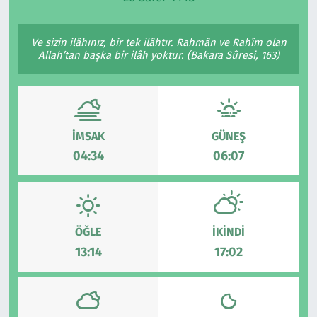
Ekonomi
Gündem
Ve sizin ilâhınız, bir tek ilâhtır. Rahmân ve Rahîm olan
Allah’tan başka bir ilâh yoktur. (Bakara Sûresi, 163)
Siyaset
Kapaklı
Foto Galeri
Kırklareli
Video
Kültür Sanat
İMSAK
GÜNEŞ
04:34
06:07
Yazarlar
Malkara
Ara
Marmaraereğlisi
ÖĞLE
İKINDI
Sağlık
13:14
17:02
Saray
Şarköy