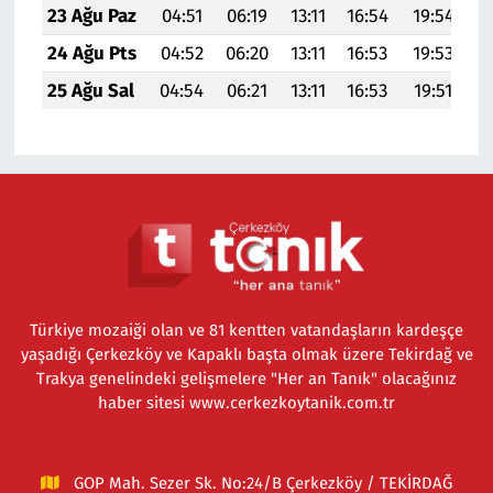
23 Ağu Paz
04:51
06:19
13:11
16:54
19:54
21
24 Ağu Pts
04:52
06:20
13:11
16:53
19:53
21
25 Ağu Sal
04:54
06:21
13:11
16:53
19:51
21
Türkiye mozaiği olan ve 81 kentten vatandaşların kardeşçe
yaşadığı Çerkezköy ve Kapaklı başta olmak üzere Tekirdağ ve
Trakya genelindeki gelişmelere "Her an Tanık" olacağınız
haber sitesi www.cerkezkoytanik.com.tr
GOP Mah. Sezer Sk. No:24/B Çerkezköy / TEKİRDAĞ