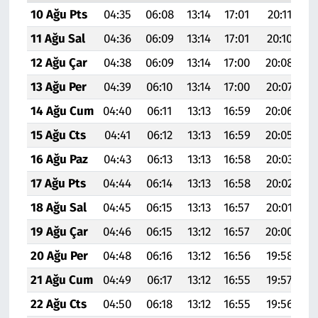
10 Ağu Pts
04:35
06:08
13:14
17:01
20:11
21
11 Ağu Sal
04:36
06:09
13:14
17:01
20:10
21
12 Ağu Çar
04:38
06:09
13:14
17:00
20:08
21
13 Ağu Per
04:39
06:10
13:14
17:00
20:07
21
14 Ağu Cum
04:40
06:11
13:13
16:59
20:06
21
15 Ağu Cts
04:41
06:12
13:13
16:59
20:05
21
16 Ağu Paz
04:43
06:13
13:13
16:58
20:03
21
17 Ağu Pts
04:44
06:14
13:13
16:58
20:02
21
18 Ağu Sal
04:45
06:15
13:13
16:57
20:01
21
19 Ağu Çar
04:46
06:15
13:12
16:57
20:00
21
20 Ağu Per
04:48
06:16
13:12
16:56
19:58
21
21 Ağu Cum
04:49
06:17
13:12
16:55
19:57
21
22 Ağu Cts
04:50
06:18
13:12
16:55
19:56
21