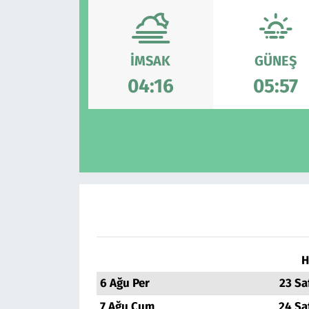
Ekonomi
Gündem
İMSAK
GÜNEŞ
Siyaset
Kapaklı
04:16
05:57
Foto Galeri
Kırklareli
Video
Kültür Sanat
Yazarlar
Malkara
Ara
Marmaraereğlisi
Sağlık
H
Saray
6 Ağu Per
23 Sa
Şarköy
7 Ağu Cum
24 Sa