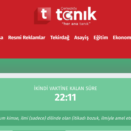
şa
Resmi Reklamlar
Tekirdağ
Asayiş
Eğitim
Ekonom
İKINDI VAKTİNE KALAN SÜRE
22:11
imse, ilmi (sadece) dilinde olan (itikadı bozuk, ilmiyle amel etm