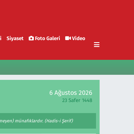
i
Siyaset
Foto Galeri
Video
6 Ağustos 2026
23 Safer 1448
eyen) münafıklardır. (Hadis-i Şerif)