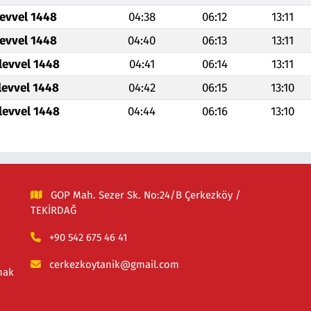
levvel 1448
04:38
06:12
13:11
levvel 1448
04:40
06:13
13:11
levvel 1448
04:41
06:14
13:11
levvel 1448
04:42
06:15
13:10
levvel 1448
04:44
06:16
13:10
GOP Mah. Sezer Sk. No:24/B Çerkezköy /
TEKİRDAĞ
+90 542 675 46 41
cerkezkoytanik@gmail.com
mak