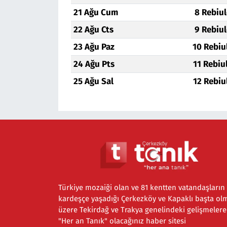
21 Ağu Cum
8 Rebiu
22 Ağu Cts
9 Rebiu
23 Ağu Paz
10 Rebiu
24 Ağu Pts
11 Rebiu
25 Ağu Sal
12 Rebiu
Türkiye mozaiği olan ve 81 kentten vatandaşların
kardeşçe yaşadığı Çerkezköy ve Kapaklı başta ol
üzere Tekirdağ ve Trakya genelindeki gelişmelere
"Her an Tanık" olacağınız haber sitesi