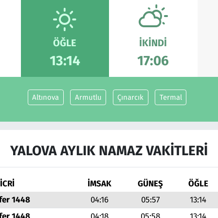
ÖĞLE
İKINDI
13:14
17:06
Altınova
Armutlu
Çınarcık
Termal
YALOVA AYLIK NAMAZ VAKITLERI
İCRİ
İMSAK
GÜNEŞ
ÖĞLE
fer 1448
04:16
05:57
13:14
fer 1448
04:18
05:58
13:14