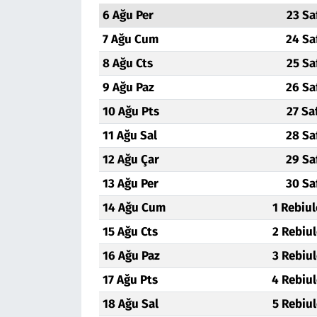
6 Ağu Per
23 Sa
Siyaset
7 Ağu Cum
24 Sa
8 Ağu Cts
25 Sa
Spor
9 Ağu Paz
26 Sa
Süleymanpaşa
10 Ağu Pts
27 Sa
11 Ağu Sal
28 Sa
Tekirdağ
12 Ağu Çar
29 Sa
13 Ağu Per
30 Sa
14 Ağu Cum
1 Rebiu
15 Ağu Cts
2 Rebiu
16 Ağu Paz
3 Rebiu
17 Ağu Pts
4 Rebiu
18 Ağu Sal
5 Rebiu