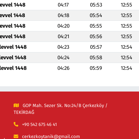
levvel 1448
04:17
05:53
12:55
levvel 1448
04:18
05:54
12:55
levvel 1448
04:20
05:55
12:55
levvel 1448
04:21
05:56
12:55
levvel 1448
04:23
05:57
12:54
levvel 1448
04:24
05:58
12:54
levvel 1448
04:26
05:59
12:54
GOP Mah. Sezer Sk. No:24/B Çerkezköy /
TEKİRDAĞ
+90 542 675 46 41
cerkezkoytanik@gmail.com