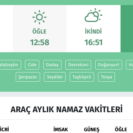
ÖĞLE
İKINDI
12:58
16:51
atalzeytin
Cide
Daday
Devrekani
Doğanyurt
H
Şenpazar
Seydiler
Taşköprü
Tosya
ARAÇ AYLIK NAMAZ VAKITLERI
İCRİ
İMSAK
GÜNEŞ
ÖĞLE