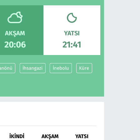
AKŞAM
YATSI
20:06
21:41
anönü
İhsangazi
İnebolu
Küre
İKINDI
AKŞAM
YATSI