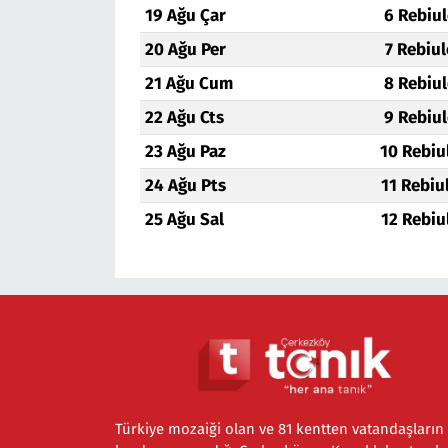
19 Ağu Çar
6 Rebiu
20 Ağu Per
7 Rebiu
21 Ağu Cum
8 Rebiu
22 Ağu Cts
9 Rebiu
23 Ağu Paz
10 Rebiu
24 Ağu Pts
11 Rebiu
25 Ağu Sal
12 Rebiu
Türkiye mozaiği olan ve 81 kentten vatandaşların