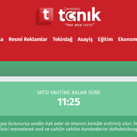
şa
Resmi Reklamlar
Tekirdağ
Asayiş
Eğitim
Ekonom
YATSI VAKTİNE KALAN SÜRE
11:25
 şey bulunursa sevâbı hak eder ve imanını kemâle erdirmiş olur: İn
sini menedecek verâ ve cahilin cahilce hareketlerini defedebileceğ