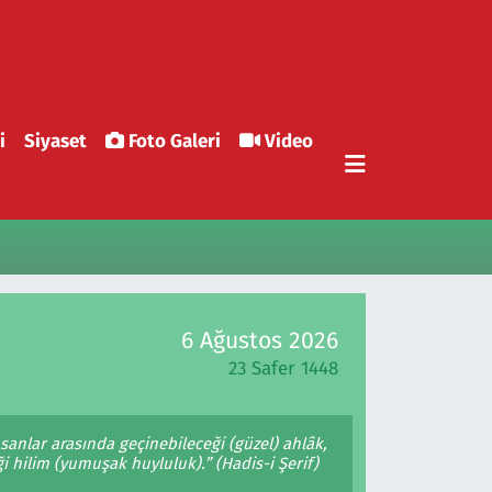
i
Siyaset
Foto Galeri
Video
6 Ağustos 2026
23 Safer 1448
sanlar arasında geçinebileceği (güzel) ahlâk,
i hilim (yumuşak huyluluk).” (Hadis-i Şerif)