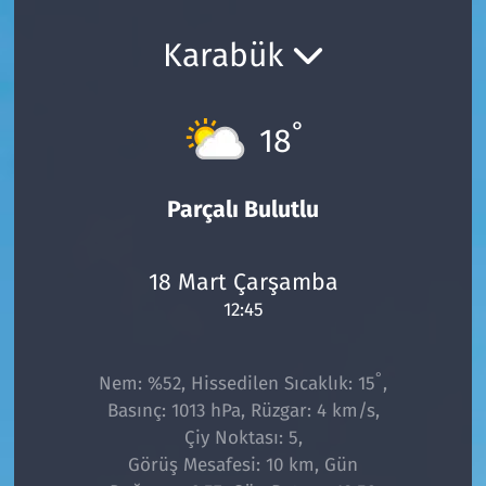
Ekonomi
Gündem
Karabük
Siyaset
Kapaklı
°
18
Foto Galeri
Kırklareli
Video
Kültür Sanat
Parçalı Bulutlu
Yazarlar
Malkara
18 Mart Çarşamba
12:45
Ara
Marmaraereğlisi
Sağlık
°
Nem: %52, Hissedilen Sıcaklık: 15
,
Basınç: 1013 hPa, Rüzgar: 4 km/s,
Saray
Çiy Noktası: 5,
Görüş Mesafesi: 10 km, Gün
Şarköy