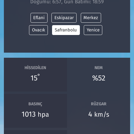
Doğumu: 6:57, Gün Batımı: 18:59
Siyaset
Eflani
Eskipazar
Merkez
Spor
Ovacık
Safranbolu
Yenice
Süleymanpaşa
Tekirdağ
HISSEDILEN
NEM
°
15
%52
BASINÇ
RÜZGAR
1013
4
hpa
km/s