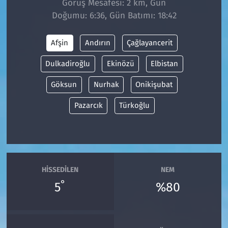
Görüş Mesafesi: 2 km, Gün
Doğumu: 6:36, Gün Batımı: 18:42
Siyaset
Afşin
Andırın
Çağlayancerit
Spor
Dulkadiroğlu
Ekinözü
Elbistan
Süleymanpaşa
Göksun
Nurhak
Onikişubat
Tekirdağ
Pazarcık
Türkoğlu
HISSEDILEN
NEM
°
5
%80