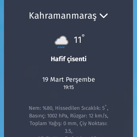
Ekonomi
Gündem
Kahramanmaraş
Siyaset
Kapaklı
°
11
Foto Galeri
Kırklareli
Video
Kültür Sanat
Hafif çisenti
Yazarlar
Malkara
19 Mart Perşembe
19:15
Ara
Marmaraereğlisi
Sağlık
°
Nem: %80, Hissedilen Sıcaklık: 5
,
Basınç: 1002 hPa, Rüzgar: 12 km/s,
Saray
Toplam Yağış: 0 mm, Çiy Noktası:
3.5,
Şarköy