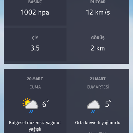
BASINÇ
RÜZGAR
1002
12
hpa
km/s
ÇIY
GÖRÜŞ
3.5
2
km
20 MART
21 MART
CUMA
CUMARTESI
°
°
6
5
Bölgesel düzensiz yağmur
Orta kuvvetli yağmurlu
yağışlı