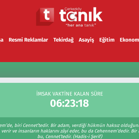
şa
Resmi Reklamlar
Tekirdağ
Asayiş
Eğitim
Ekonom
İMSAK VAKTİNE KALAN SÜRE
06:23:18
em’de, biri Cennet’tedir. Bir adam, verdiği hükmün haksız olduğunu
erir ve insanların haklarını zâyi eder, bu da Cehennem’dedir. Bir 
bu, Cennet’tedir. (Hadis-i Şerif)