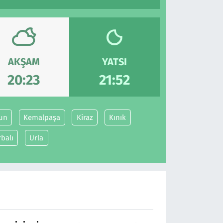
AKŞAM
YATSI
20:23
21:52
un
Kemalpaşa
Kiraz
Kınık
balı
Urla