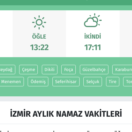
ÖĞLE
İKINDI
13:22
17:11
Beydağ
Çeşme
Dikili
Foça
Güzelbahçe
Karabur
Menemen
Ödemiş
Seferihisar
Selçuk
Tire
Tor
İZMIR AYLIK NAMAZ VAKITLERI