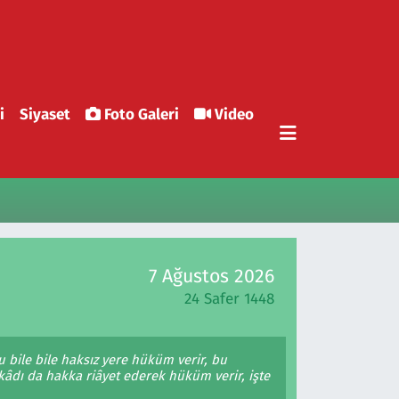
i
Siyaset
Foto Galeri
Video
7 Ağustos 2026
24 Safer 1448
 bile bile haksız yere hüküm verir, bu
kâdı da hakka riâyet ederek hüküm verir, işte