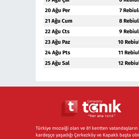
20 Ağu Per
7 Rebiu
21 Ağu Cum
8 Rebiu
22 Ağu Cts
9 Rebiu
23 Ağu Paz
10 Rebiu
24 Ağu Pts
11 Rebiu
25 Ağu Sal
12 Rebiu
Türkiye mozaiği olan ve 81 kentten vatandaşların
kardeşçe yaşadığı Çerkezköy ve Kapaklı başta ol