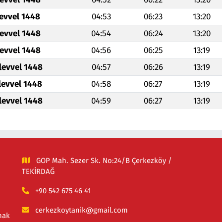
levvel 1448
04:53
06:23
13:20
levvel 1448
04:54
06:24
13:20
levvel 1448
04:56
06:25
13:19
levvel 1448
04:57
06:26
13:19
levvel 1448
04:58
06:27
13:19
levvel 1448
04:59
06:27
13:19
GOP Mah. Sezer Sk. No:24/B Çerkezköy /
TEKİRDAĞ
+90 542 675 46 41
cerkezkoytanik@gmail.com
mak