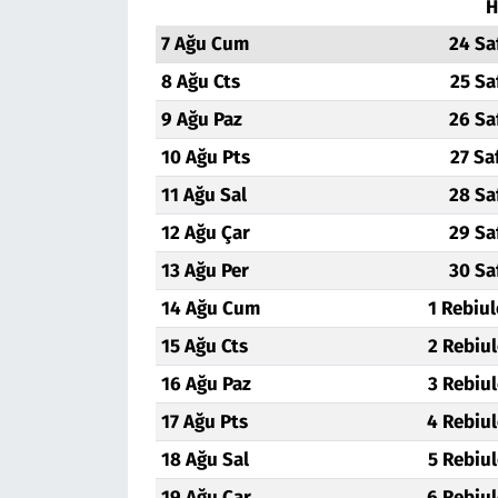
H
7 Ağu Cum
24 Sa
Siyaset
8 Ağu Cts
25 Sa
Spor
9 Ağu Paz
26 Sa
10 Ağu Pts
27 Sa
Süleymanpaşa
11 Ağu Sal
28 Sa
Tekirdağ
12 Ağu Çar
29 Sa
13 Ağu Per
30 Sa
14 Ağu Cum
1 Rebiu
15 Ağu Cts
2 Rebiu
16 Ağu Paz
3 Rebiu
17 Ağu Pts
4 Rebiu
18 Ağu Sal
5 Rebiu
19 Ağu Çar
6 Rebiu