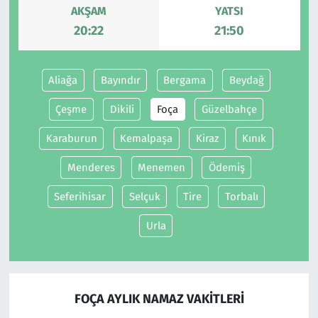
AKŞAM
YATSI
20:22
21:50
Siyaset
Spor
Aliağa
Bayındır
Bergama
Beydağ
Süleymanpaşa
Çeşme
Dikili
Foça
Güzelbahçe
Karaburun
Kemalpaşa
Kiraz
Kınık
Tekirdağ
Menderes
Menemen
Ödemiş
Seferihisar
Selçuk
Tire
Torbalı
Urla
FOÇA AYLIK NAMAZ VAKITLERI