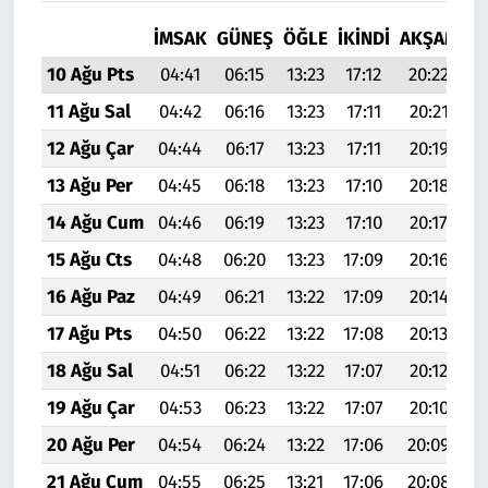
İMSAK
GÜNEŞ
ÖĞLE
İKINDI
AKŞAM
YA
10 Ağu Pts
04:41
06:15
13:23
17:12
20:22
21
11 Ağu Sal
04:42
06:16
13:23
17:11
20:21
21
12 Ağu Çar
04:44
06:17
13:23
17:11
20:19
21
13 Ağu Per
04:45
06:18
13:23
17:10
20:18
21
14 Ağu Cum
04:46
06:19
13:23
17:10
20:17
21
15 Ağu Cts
04:48
06:20
13:23
17:09
20:16
21
16 Ağu Paz
04:49
06:21
13:22
17:09
20:14
21
17 Ağu Pts
04:50
06:22
13:22
17:08
20:13
21
18 Ağu Sal
04:51
06:22
13:22
17:07
20:12
21
19 Ağu Çar
04:53
06:23
13:22
17:07
20:10
21
20 Ağu Per
04:54
06:24
13:22
17:06
20:09
21
21 Ağu Cum
04:55
06:25
13:21
17:06
20:08
21