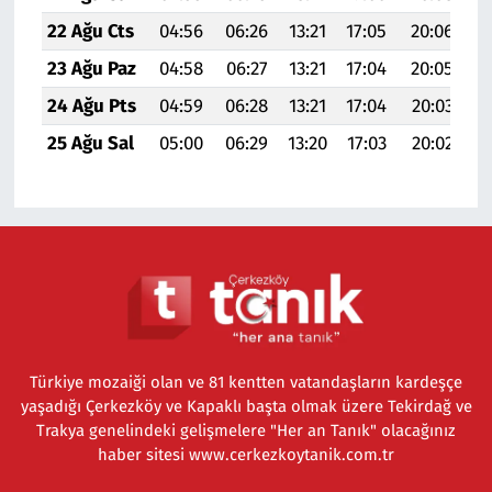
22 Ağu Cts
04:56
06:26
13:21
17:05
20:06
21
23 Ağu Paz
04:58
06:27
13:21
17:04
20:05
21
24 Ağu Pts
04:59
06:28
13:21
17:04
20:03
21
25 Ağu Sal
05:00
06:29
13:20
17:03
20:02
21
Türkiye mozaiği olan ve 81 kentten vatandaşların kardeşçe
yaşadığı Çerkezköy ve Kapaklı başta olmak üzere Tekirdağ ve
Trakya genelindeki gelişmelere "Her an Tanık" olacağınız
haber sitesi www.cerkezkoytanik.com.tr