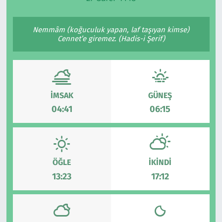
Ekonomi
Gündem
Nemmâm (koğuculuk yapan, laf taşıyan kimse)
Cennet’e giremez. (Hadis-i Şerif)
Siyaset
Kapaklı
Foto Galeri
Kırklareli
Video
Kültür Sanat
İMSAK
GÜNEŞ
04:41
06:15
Yazarlar
Malkara
Ara
Marmaraereğlisi
ÖĞLE
İKINDI
Sağlık
13:23
17:12
Saray
Şarköy