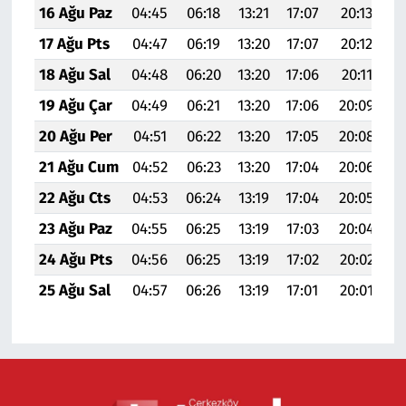
16 Ağu Paz
04:45
06:18
13:21
17:07
20:13
21
17 Ağu Pts
04:47
06:19
13:20
17:07
20:12
21
18 Ağu Sal
04:48
06:20
13:20
17:06
20:11
21
19 Ağu Çar
04:49
06:21
13:20
17:06
20:09
21
20 Ağu Per
04:51
06:22
13:20
17:05
20:08
21
21 Ağu Cum
04:52
06:23
13:20
17:04
20:06
21
22 Ağu Cts
04:53
06:24
13:19
17:04
20:05
21
23 Ağu Paz
04:55
06:25
13:19
17:03
20:04
21
24 Ağu Pts
04:56
06:25
13:19
17:02
20:02
21
25 Ağu Sal
04:57
06:26
13:19
17:01
20:01
21