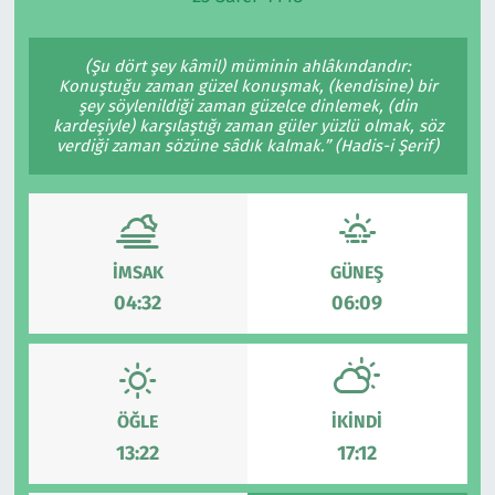
Ekonomi
Gündem
(Şu dört şey kâmil) müminin ahlâkındandır:
Konuştuğu zaman güzel konuşmak, (kendisine) bir
Siyaset
Kapaklı
şey söylenildiği zaman güzelce dinlemek, (din
kardeşiyle) karşılaştığı zaman güler yüzlü olmak, söz
verdiği zaman sözüne sâdık kalmak.” (Hadis-i Şerif)
Foto Galeri
Kırklareli
Video
Kültür Sanat
Yazarlar
Malkara
İMSAK
GÜNEŞ
04:32
06:09
Ara
Marmaraereğlisi
Sağlık
ÖĞLE
İKINDI
Saray
13:22
17:12
Şarköy