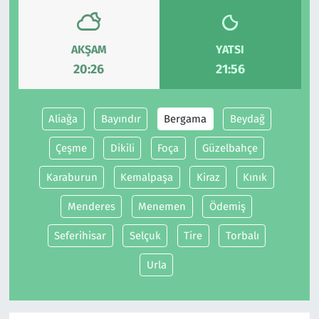
Siyaset
AKŞAM
YATSI
20:26
21:56
Spor
Süleymanpaşa
Aliağa
Bayındır
Bergama
Beydağ
Tekirdağ
Çeşme
Dikili
Foça
Güzelbahçe
Karaburun
Kemalpaşa
Kiraz
Kınık
Menderes
Menemen
Ödemiş
Seferihisar
Selçuk
Tire
Torbalı
Urla