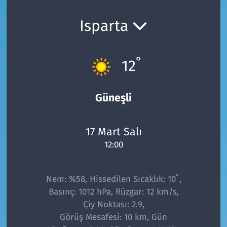
Ekonomi
Gündem
Isparta
Siyaset
Kapaklı
°
12
Foto Galeri
Kırklareli
Video
Kültür Sanat
Güneşli
Yazarlar
Malkara
17 Mart Salı
12:00
Ara
Marmaraereğlisi
Sağlık
°
Nem: %58, Hissedilen Sıcaklık: 10
,
Basınç: 1012 hPa, Rüzgar: 12 km/s,
Saray
Çiy Noktası: 2.9,
Görüş Mesafesi: 10 km, Gün
Şarköy