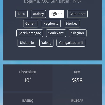
Doğumu: 7:06, Gün Batımı: 19:07
Siyaset
Aksu
Atabey
Eğirdir
Gelendost
Spor
Gönen
Keçiborlu
Merkez
Şarkikaraağaç
Senirkent
Sütçüler
Süleymanpaşa
Uluborlu
Yalvaç
Yenişarbademli
Tekirdağ
HISSEDILEN
NEM
°
10
%58
BASINÇ
RÜZGAR