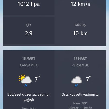
1012
12
hpa
km/s
ÇIY
GÖRÜŞ
2.9
10
km
18 MART
19 MART
ÇARŞAMBA
PERŞEMBE
°
°
7
7
Bölgesel düzensiz yağmur
Orta kuvvetli yağmurlu
yağışlı
Nem: %91
Rüzgar: 10 km/h
Nem: %61