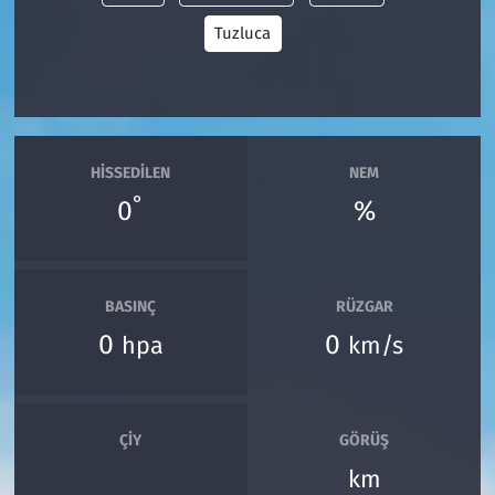
Tuzluca
Siyaset
Spor
Süleymanpaşa
HISSEDILEN
NEM
°
0
%
Tekirdağ
BASINÇ
RÜZGAR
0
0
hpa
km/s
ÇIY
GÖRÜŞ
km