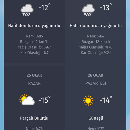
°
°
-12
-13
Hafif dondurucu yağmurlu
Hafif dondurucu yağmurlu
Nem: %85
Nem: %84
Rüzgar: 12 km/h
Rüzgar: 12 km/h
Yağış Olasılığı: %67
Yağış Olasılığı: %70
Kar Olasılığı: %7
Kar Olasılığı: %21
25 OCAK
26 OCAK
PAZAR
PAZARTESI
°
°
-15
-14
Parçalı Bulutlu
Güneşli
Nem: %76
Nem: %77