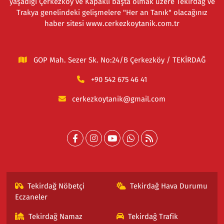
yaşadığı Çerkezköy ve Kapaklı başta olmak üzere Tekirdağ ve
Trakya genelindeki gelişmelere "Her an Tanık" olacağınız
haber sitesi www.cerkezkoytanik.com.tr
GOP Mah. Sezer Sk. No:24/B Çerkezköy / TEKİRDAĞ
+90 542 675 46 41
cerkezkoytanik@gmail.com
Tekirdağ Nöbetçi
Tekirdağ Hava Durumu
Eczaneler
Tekirdağ Namaz
Tekirdağ Trafik