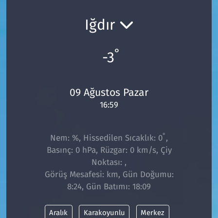
Ekonomi
Gündem
Iğdır
Siyaset
Kapaklı
°
-3
Foto Galeri
Kırklareli
09 Ağustos Pazar
Video
Kültür Sanat
16:59
Yazarlar
Malkara
°
Nem: %, Hissedilen Sıcaklık: 0
,
Ara
Marmaraereğlisi
Basınç: 0 hPa, Rüzgar: 0 km/s, Çiy
Noktası: ,
Sağlık
Görüş Mesafesi: km, Gün Doğumu:
8:24, Gün Batımı: 18:09
Saray
Aralık
Karakoyunlu
Merkez
Şarköy