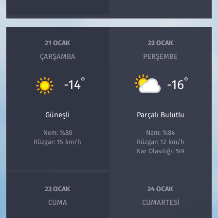
21 OCAK
22 OCAK
ÇARŞAMBA
PERŞEMBE
°
°
-14
-16
Güneşli
Parçalı Bulutlu
Nem: %80
Nem: %84
Rüzgar: 15 km/h
Rüzgar: 12 km/h
Kar Olasılığı: %9
23 OCAK
24 OCAK
CUMA
CUMARTESI